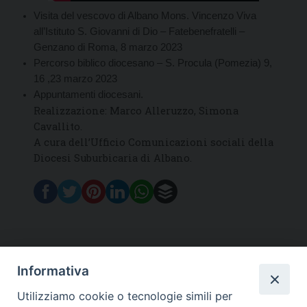
Visita del vescovo di Albano Mons. Vincenzo Viva
all’Istituto S. Giovanni di Dio – Fatebenefratelli –
Genzano di Roma, 8 marzo 2023
Percorso biblico diocesano – S. Procula (Pomezia) 9,
16 ,23 marzo 2023
Appuntamenti diocesani.
Realizzazione: Marco Alleruzzo, Simona
Cavallito.
A cura dell’Ufficio Comunicazioni sociali della
Diocesi Suburbicaria di Albano.
Informativa
DIOCESI SUBURBICARIA DI ALBANO
Utilizziamo cookie o tecnologie simili per