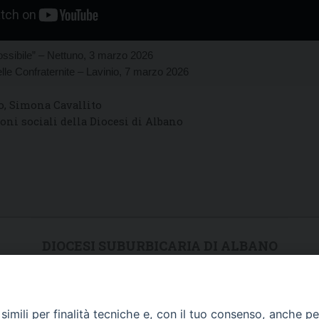
ossibile” – Nettuno, 3 marzo 2026
lle Confraternite – Lavinio, 7 marzo 2026
o, Simona Cavallito
oni sociali della Diocesi di Albano
DIOCESI SUBURBICARIA DI ALBANO
Contatti:
Tel.: 06.93268401 - Fax.: 06.9323844
E-mail:
curia@diocesidialbano.it
imili per finalità tecniche e, con il tuo consenso, anche per 