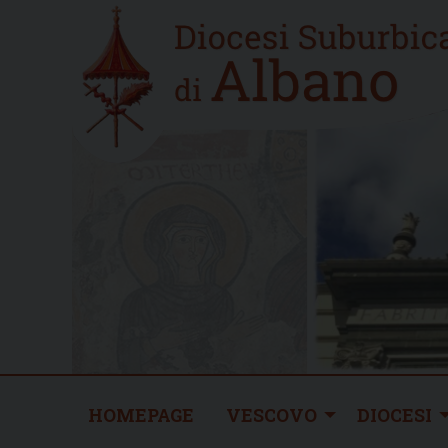
Skip
Home
to
new
content
HOMEPAGE
VESCOVO
DIOCESI