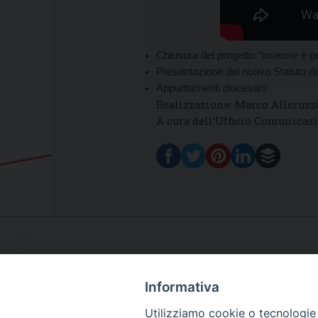
Chiusura del progetto “Insieme è p
Presentazione del nuovo Statuto de
Appuntamenti diocesani
Realizzazione: Marco Alleruzz
A cura dell’Ufficio Comunicazi
Informativa
Utilizziamo cookie o tecnologie s