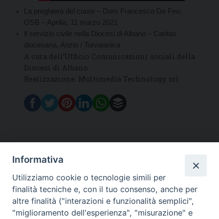
La preghiera del cuore – Dom Francesco De Feo,
OSB – Aprilia, 11 marzo 2021
Il servizio civile nella Diocesi di Albano – Caritas
diocesana, Anzio / Torvaianica
A cura dell’Ufficio Comunicazioni sociali della
Diocesi di Albano
Realizzazione: Multimedia Technology srl
Informativa
DIOCESI SUBURBICARIA DI ALBANO
Utilizziamo cookie o tecnologie simili per
Contatti:
Tel.: 06.93268401 - Fax.: 06.9323844
finalità tecniche e, con il tuo consenso, anche per
E-mail:
curia@diocesidialbano.it
altre finalità ("interazioni e funzionalità semplici",
"miglioramento dell'esperienza", "misurazione" e