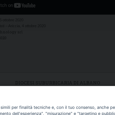
 15 ottobre 2020
sti – Ariccia, 4 ottobre 2020
chnology srl
2020
DIOCESI SUBURBICARIA DI ALBANO
Contatti:
Tel.: 06.93268401 - Fax.: 06.9323844
E-mail:
curia@diocesidialbano.it
imili per finalità tecniche e, con il tuo consenso, anche per 
Orari:
dal Lunedì al Venerdì Ore: 9:00 - 13:00
amento dell'esperienza", "misurazione" e "targeting e pubbli