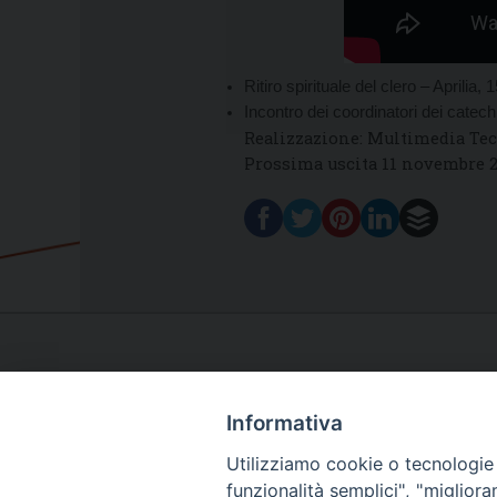
Ritiro spirituale del clero – Aprilia,
Incontro dei coordinatori dei catechi
Realizzazione: Multimedia Te
Prossima uscita 11 novembre 
Informativa
Utilizziamo cookie o tecnologie s
funzionalità semplici", "miglior