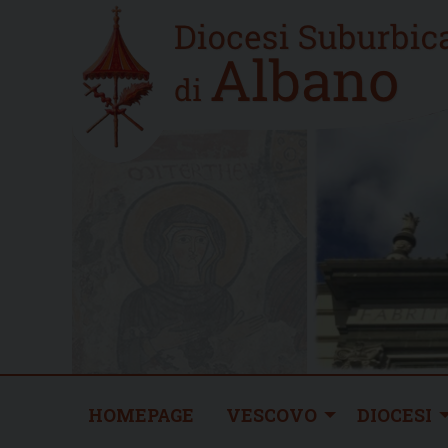
Skip
Home
to
new
content
HOMEPAGE
VESCOVO
DIOCESI