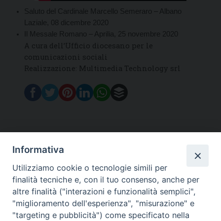
Saluto del Cardinale Marcello Semeraro – Albano
Laziale, 08 dicembre 2020
Il Messale Romano – Aprilia, 25 novembre 2020
A cura dell’Ufficio diocesano per le
comunicazioni sociali
Realizzazione: Multimedia Technology srl
Informativa
DIOCESI SUBURBICARIA DI ALBANO
Utilizziamo cookie o tecnologie simili per
Contatti:
Tel.: 06.93268401 - Fax.: 06.9323844
finalità tecniche e, con il tuo consenso, anche per
E-mail:
curia@diocesidialbano.it
altre finalità ("interazioni e funzionalità semplici",
"miglioramento dell'esperienza", "misurazione" e
Orari:
dal Lunedì al Venerdì Ore: 9:00 - 13:00
"targeting e pubblicità") come specificato nella