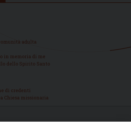
comunità adulta
sto in memoria di me
illo dello Spirito Santo
e di credenti
una Chiesa missionaria