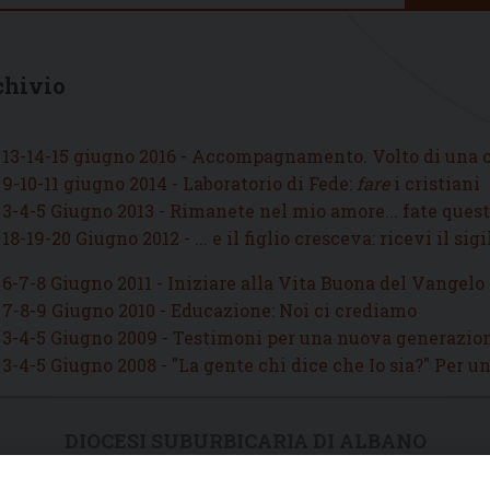
chivio
13-14-15 giugno 2016 - Accompagnamento. Volto di una 
9-10-11 giugno 2014 - Laboratorio di Fede:
fare
i cristiani
3-4-5 Giugno 2013 - Rimanete nel mio amore... fate que
18-19-20 Giugno 2012 - ... e il figlio cresceva: ricevi il sig
6-7-8 Giugno 2011 - Iniziare alla Vita Buona del Vangelo
7-8-9 Giugno 2010 - Educazione: Noi ci crediamo
3-4-5 Giugno 2009 - Testimoni per una nuova generazion
3-4-5 Giugno 2008 - "La gente chi dice che Io sia?" Per 
DIOCESI SUBURBICARIA DI ALBANO