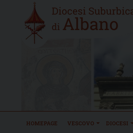
Skip
Home
to
new
content
HOMEPAGE
VESCOVO
DIOCESI