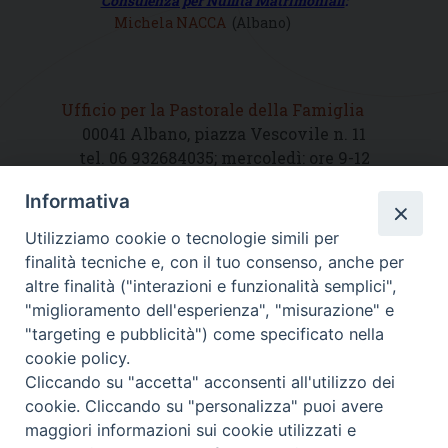
Consulenza per Nullità Matrimoniali
:
Michela NACCA
(Albano)
Ufficio per la Pastorale della Famiglia
00041 Albano, piazza Vescovile n. 11
tel. 06 932684035; mercoledì: ore 9-12
Informativa
DIOCESI SUBURBICARIA DI ALBANO
Utilizziamo cookie o tecnologie simili per
Contatti:
Tel.: 06.93268401 - Fax.: 06.9323844
finalità tecniche e, con il tuo consenso, anche per
E-mail:
curia@diocesidialbano.it
altre finalità ("interazioni e funzionalità semplici",
"miglioramento dell'esperienza", "misurazione" e
Orari:
dal Lunedì al Venerdì Ore: 9:00 - 13:00
"targeting e pubblicità") come specificato nella
cookie policy.
Orario ufficio Matrimoni:
Cliccando su "accetta" acconsenti all'utilizzo dei
Lunedì, Mercoledì e Venerdì, Ore 9:30 - 12:30
cookie. Cliccando su "personalizza" puoi avere
maggiori informazioni sui cookie utilizzati e