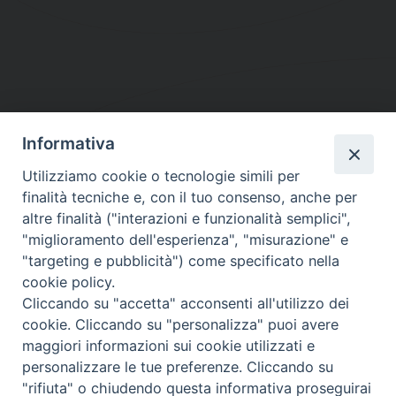
Informativa
DIOCESI SUBURBICARIA DI ALBANO
Utilizziamo cookie o tecnologie simili per
Contatti:
Tel.: 06.93268401 - Fax.: 06.9323844
finalità tecniche e, con il tuo consenso, anche per
E-mail:
curia@diocesidialbano.it
altre finalità ("interazioni e funzionalità semplici",
"miglioramento dell'esperienza", "misurazione" e
Orari:
dal Lunedì al Venerdì Ore: 9:00 - 13:00
"targeting e pubblicità") come specificato nella
cookie policy.
Orario ufficio Matrimoni:
Cliccando su "accetta" acconsenti all'utilizzo dei
Lunedì, Mercoledì e Venerdì, Ore 9:30 - 12:30
cookie. Cliccando su "personalizza" puoi avere
maggiori informazioni sui cookie utilizzati e
personalizzare le tue preferenze. Cliccando su
"rifiuta" o chiudendo questa informativa proseguirai
Diocesi Suburbicaria di Albano