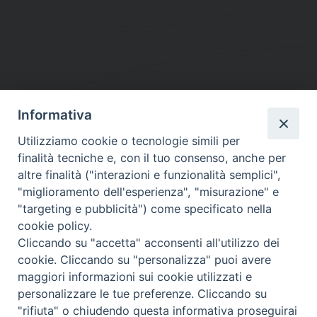
Informativa
DIOCESI SUBURBICARIA DI ALBANO
Utilizziamo cookie o tecnologie simili per
Contatti:
Tel.: 06.93268401 - Fax.: 06.9323844
finalità tecniche e, con il tuo consenso, anche per
E-mail:
curia@diocesidialbano.it
altre finalità ("interazioni e funzionalità semplici",
"miglioramento dell'esperienza", "misurazione" e
Orari:
dal Lunedì al Venerdì Ore: 9:00 - 13:00
"targeting e pubblicità") come specificato nella
cookie policy.
Orario ufficio Matrimoni:
Cliccando su "accetta" acconsenti all'utilizzo dei
Lunedì, Mercoledì e Venerdì, Ore 9:30 - 12:30
cookie. Cliccando su "personalizza" puoi avere
maggiori informazioni sui cookie utilizzati e
personalizzare le tue preferenze. Cliccando su
"rifiuta" o chiudendo questa informativa proseguirai
Diocesi Suburbicaria di Albano