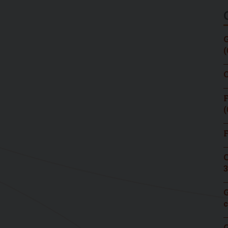
G
(
C
F
(
F
C
3
G
c
G