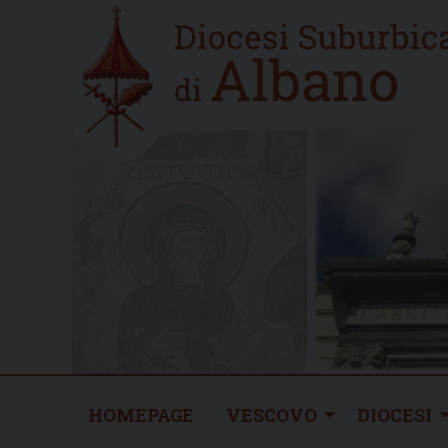
Skip
Home
to
new
content
HOMEPAGE
VESCOVO
DIOCESI