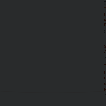
I
s
P
1
S
A
2
L
C
s
p
7