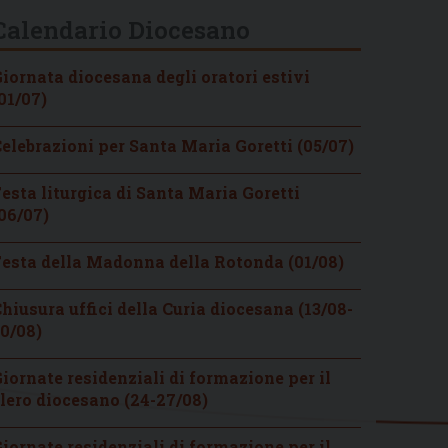
Calendario Diocesano
iornata diocesana degli oratori estivi
01/07)
elebrazioni per Santa Maria Goretti (05/07)
esta liturgica di Santa Maria Goretti
06/07)
esta della Madonna della Rotonda (01/08)
hiusura uffici della Curia diocesana (13/08-
0/08)
iornate residenziali di formazione per il
lero diocesano (24-27/08)
iornate residenziali di formazione per il