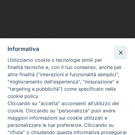
Informativa
DIOCESI SUBURBICARIA DI ALBANO
Utilizziamo cookie o tecnologie simili per
Contatti:
Tel.: 06.93268401 - Fax.: 06.9323844
finalità tecniche e, con il tuo consenso, anche per
E-mail:
curia@diocesidialbano.it
altre finalità ("interazioni e funzionalità semplici",
"miglioramento dell'esperienza", "misurazione" e
Orari:
dal Lunedì al Venerdì Ore: 9:00 - 13:00
"targeting e pubblicità") come specificato nella
cookie policy.
Orario ufficio Matrimoni:
Cliccando su "accetta" acconsenti all'utilizzo dei
Lunedì, Mercoledì e Venerdì, Ore 9:30 - 12:30
cookie. Cliccando su "personalizza" puoi avere
maggiori informazioni sui cookie utilizzati e
personalizzare le tue preferenze. Cliccando su
"rifiuta" o chiudendo questa informativa proseguirai
Diocesi Suburbicaria di Albano