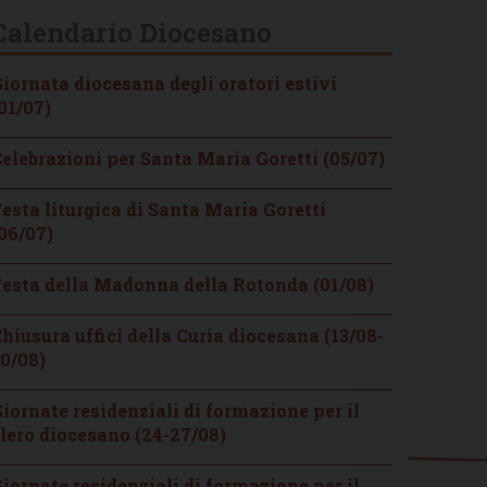
Calendario Diocesano
iornata diocesana degli oratori estivi
01/07)
elebrazioni per Santa Maria Goretti (05/07)
esta liturgica di Santa Maria Goretti
06/07)
esta della Madonna della Rotonda (01/08)
hiusura uffici della Curia diocesana (13/08-
0/08)
iornate residenziali di formazione per il
lero diocesano (24-27/08)
iornate residenziali di formazione per il