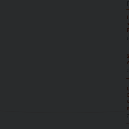
I
s
P
1
S
A
2
L
C
s
p
7