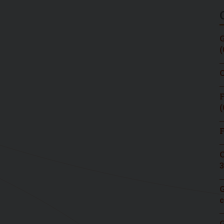
G
(
C
F
(
F
C
3
G
c
G