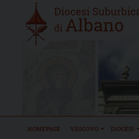
Skip
Home
to
new
content
HOMEPAGE
VESCOVO
DIOCESI