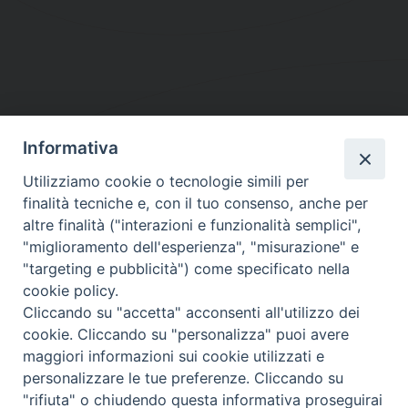
Informativa
DIOCESI SUBURBICARIA DI ALBANO
Utilizziamo cookie o tecnologie simili per
Contatti:
Tel.: 06.93268401 - Fax.: 06.9323844
finalità tecniche e, con il tuo consenso, anche per
E-mail:
curia@diocesidialbano.it
altre finalità ("interazioni e funzionalità semplici",
"miglioramento dell'esperienza", "misurazione" e
Orari:
dal Lunedì al Venerdì Ore: 9:00 - 13:00
"targeting e pubblicità") come specificato nella
cookie policy.
Orario ufficio Matrimoni:
Cliccando su "accetta" acconsenti all'utilizzo dei
Lunedì, Mercoledì e Venerdì, Ore 9:30 - 12:30
cookie. Cliccando su "personalizza" puoi avere
maggiori informazioni sui cookie utilizzati e
personalizzare le tue preferenze. Cliccando su
"rifiuta" o chiudendo questa informativa proseguirai
Diocesi Suburbicaria di Albano