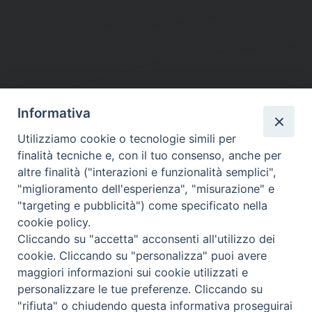
Informativa
DIOCESI SUBURBICARIA DI ALBANO
Utilizziamo cookie o tecnologie simili per
Contatti:
Tel.: 06.93268401 - Fax.: 06.9323844
finalità tecniche e, con il tuo consenso, anche per
E-mail:
curia@diocesidialbano.it
altre finalità ("interazioni e funzionalità semplici",
"miglioramento dell'esperienza", "misurazione" e
Orari:
dal Lunedì al Venerdì Ore: 9:00 - 13:00
"targeting e pubblicità") come specificato nella
cookie policy.
Orario ufficio Matrimoni:
Cliccando su "accetta" acconsenti all'utilizzo dei
Lunedì, Mercoledì e Venerdì, Ore 9:30 - 12:30
cookie. Cliccando su "personalizza" puoi avere
maggiori informazioni sui cookie utilizzati e
personalizzare le tue preferenze. Cliccando su
"rifiuta" o chiudendo questa informativa proseguirai
Diocesi Suburbicaria di Albano