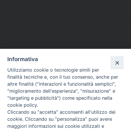
Informativa
DIOCESI SUBURBICARIA DI ALBANO
Utilizziamo cookie o tecnologie simili per
Contatti:
Tel.: 06.93268401 - Fax.: 06.9323844
finalità tecniche e, con il tuo consenso, anche per
E-mail:
curia@diocesidialbano.it
altre finalità ("interazioni e funzionalità semplici",
"miglioramento dell'esperienza", "misurazione" e
Orari:
dal Lunedì al Venerdì Ore: 9:00 - 13:00
"targeting e pubblicità") come specificato nella
cookie policy.
Orario ufficio Matrimoni:
Cliccando su "accetta" acconsenti all'utilizzo dei
Lunedì, Mercoledì e Venerdì, Ore 9:30 - 12:30
cookie. Cliccando su "personalizza" puoi avere
maggiori informazioni sui cookie utilizzati e