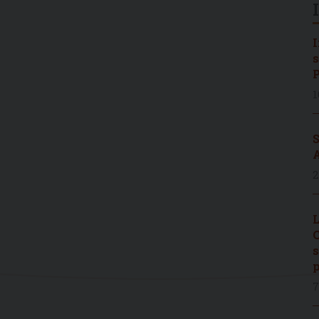
I
s
P
1
S
A
2
L
C
s
p
7