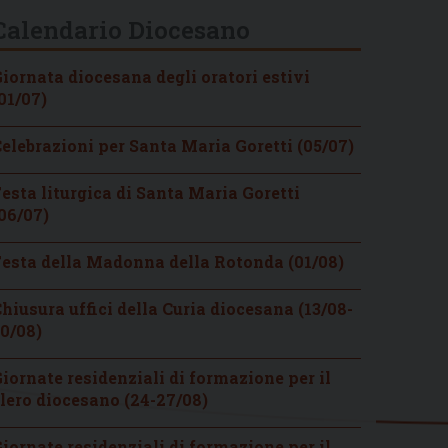
Calendario Diocesano
iornata diocesana degli oratori estivi
01/07)
elebrazioni per Santa Maria Goretti (05/07)
esta liturgica di Santa Maria Goretti
06/07)
esta della Madonna della Rotonda (01/08)
hiusura uffici della Curia diocesana (13/08-
0/08)
iornate residenziali di formazione per il
lero diocesano (24-27/08)
iornate residenziali di formazione per il