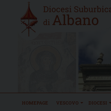
Skip
Home
to
new
content
HOMEPAGE
VESCOVO
DIOCESI