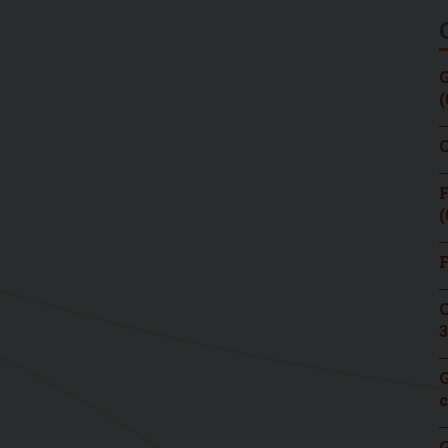
G
(
C
F
(
F
C
3
G
c
G