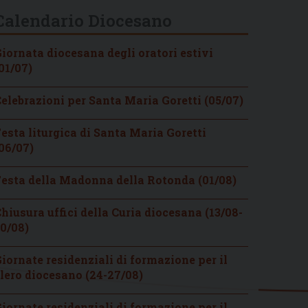
Calendario Diocesano
iornata diocesana degli oratori estivi
01/07)
elebrazioni per Santa Maria Goretti (05/07)
esta liturgica di Santa Maria Goretti
06/07)
esta della Madonna della Rotonda (01/08)
hiusura uffici della Curia diocesana (13/08-
0/08)
iornate residenziali di formazione per il
lero diocesano (24-27/08)
iornate residenziali di formazione per il