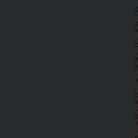
G
(
C
F
(
F
C
3
G
c
G