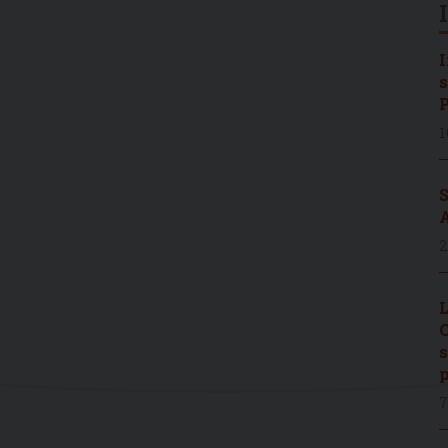
I
s
P
1
S
A
2
L
C
s
p
7