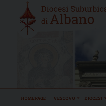
Skip
Home
to
new
content
HOMEPAGE
VESCOVO
DIOCESI