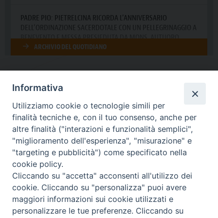
Informativa
DIOCESI SUBURBICARIA DI ALBANO
Utilizziamo cookie o tecnologie simili per
Contatti:
Tel.: 06.93268401 - Fax.: 06.9323844
finalità tecniche e, con il tuo consenso, anche per
E-mail:
curia@diocesidialbano.it
altre finalità ("interazioni e funzionalità semplici",
"miglioramento dell'esperienza", "misurazione" e
Orari:
dal Lunedì al Venerdì Ore: 9:00 - 13:00
"targeting e pubblicità") come specificato nella
cookie policy.
Orario ufficio Matrimoni:
Cliccando su "accetta" acconsenti all'utilizzo dei
Lunedì, Mercoledì e Venerdì, Ore 9:30 - 12:30
cookie. Cliccando su "personalizza" puoi avere
maggiori informazioni sui cookie utilizzati e
personalizzare le tue preferenze. Cliccando su