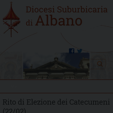
Skip
Home
to
new
content
facebook
twitter
Search
Menu
Rito di Elezione dei Catecumeni
(22/02)