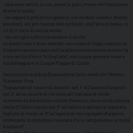
- una croce astile, in oro, posta in palo, ovvero verticalmente
dietro lo scudo;
- un cappello prelatizio (galero), con cordoni a dodici fiocchi,
pendenti, sei per ciascun lato (ordinati, dall’alto in basso, in
1.2.3), il tutto di colore verde;
- un cartiglio inferiore recante il motto.
In questo caso è stato adottato uno scudo di foggia sannitica,
frequentemente usato nell’araldica ecclesiastica mentre la
croce astile d’oro è “trifogliata”, con cinque gemme rosse a
simboleggiare le Cinque Piaghe di Cristo.
Descrizione araldica (blasonatura) dello scudo del Vescovo
Vincenzo Viva
“Inquartato di rosso e di azzurro: nel 1° all’ancora d’argento;
nel 2° ad un monte di tre cime all’italiana di verde,
movente da due burelle ondate d’azzurro, sormontato da una
stella (7) dello stesso; nel 3° all’albero sradicato al naturale,
fogliato di verde; al 4° all’aquila al volo spiegato d’argento,
imbeccata, membrata e coronata d’oro, lampassata e armata
d’azzurro”.