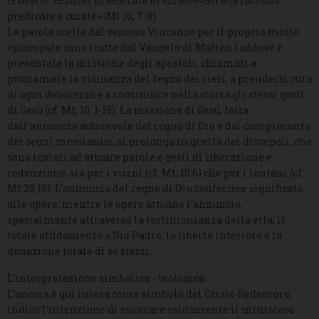
Il motto: «Euntes praedicate et curate» «Strada facendo
predicate e curate» (Mt 10, 7-8)
Le parole scelte dal vescovo Vincenzo per il proprio motto
episcopale sono tratte dal Vangelo di Matteo, laddove è
presentata la missione degli apostoli, chiamati a
proclamare la vicinanza del regno dei cieli, a prendersi cura
di ogni debolezza e a continuare nella storia gli stessi gesti
di Gesù (cf. Mt, 10, 1-15). La missione di Gesù, fatta
dall’annuncio autorevole del regno di Dio e dal compimento
dei segni messianici, si prolunga in quella dei discepoli, che
sono inviati ad attuare parole e gesti di liberazione e
redenzione, sia per i vicini (cf. Mt, 10,6) che per i lontani (cf.
Mt 28,19). L’annuncio del regno di Dio conferisce significato
alle opere; mentre le opere attuano l’annuncio,
specialmente attraverso la testimonianza della vita, il
totale affidamento a Dio Padre, la libertà interiore e la
donazione totale di se stessi.
L’interpretazione simbolico - teologica:
L’ancora è qui intesa come simbolo del Cristo Redentore;
indica l’intenzione di ancorare saldamente il ministero