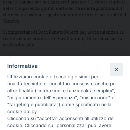
proprio sangue per noi, mentre l’argento è il colore simbolo
della trasparenza, quindi della verità e della giustizia, doti
che devono sostenere quotidianamente lo zelo pastorale del
Vescovo.
Si ringraziano il Dott. Renato Poletti per la consulenza e la
realizzazione araldica e il Cav. Gianluigi Di Lorenzo per la
grafica digitale.
Informativa
DIOCESI SUBURBICARIA DI ALBANO
Utilizziamo cookie o tecnologie simili per
Contatti:
Tel.: 06.93268401 - Fax.: 06.9323844
finalità tecniche e, con il tuo consenso, anche per
E-mail:
curia@diocesidialbano.it
altre finalità ("interazioni e funzionalità semplici",
"miglioramento dell'esperienza", "misurazione" e
Orari:
dal Lunedì al Venerdì Ore: 9:00 - 13:00
"targeting e pubblicità") come specificato nella
cookie policy.
Orario ufficio Matrimoni:
Cliccando su "accetta" acconsenti all'utilizzo dei
Lunedì, Mercoledì e Venerdì, Ore 9:30 - 12:30
cookie. Cliccando su "personalizza" puoi avere