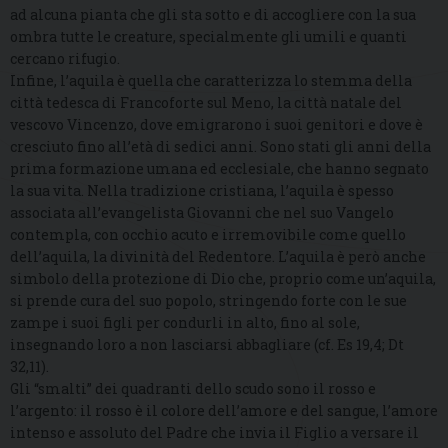
ad alcuna pianta che gli sta sotto e di accogliere con la sua
ombra tutte le creature, specialmente gli umili e quanti
cercano rifugio.
Infine, l’aquila è quella che caratterizza lo stemma della
città tedesca di Francoforte sul Meno, la città natale del
vescovo Vincenzo, dove emigrarono i suoi genitori e dove è
cresciuto fino all’età di sedici anni. Sono stati gli anni della
prima formazione umana ed ecclesiale, che hanno segnato
la sua vita. Nella tradizione cristiana, l’aquila è spesso
associata all’evangelista Giovanni che nel suo Vangelo
contempla, con occhio acuto e irremovibile come quello
dell’aquila, la divinità del Redentore. L’aquila è però anche
simbolo della protezione di Dio che, proprio come un’aquila,
si prende cura del suo popolo, stringendo forte con le sue
zampe i suoi figli per condurli in alto, fino al sole,
insegnando loro a non lasciarsi abbagliare (cf. Es 19,4; Dt
32,11).
Gli “smalti” dei quadranti dello scudo sono il rosso e
l’argento: il rosso è il colore dell’amore e del sangue, l’amore
intenso e assoluto del Padre che invia il Figlio a versare il