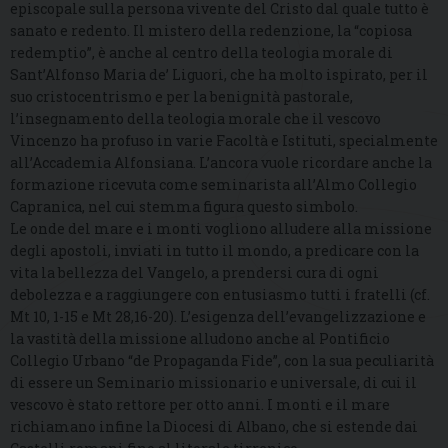
episcopale sulla persona vivente del Cristo dal quale tutto è
sanato e redento. Il mistero della redenzione, la “copiosa
redemptio”, è anche al centro della teologia morale di
Sant’Alfonso Maria de’ Liguori, che ha molto ispirato, per il
suo cristocentrismo e per la benignità pastorale,
l’insegnamento della teologia morale che il vescovo
Vincenzo ha profuso in varie Facoltà e Istituti, specialmente
all’Accademia Alfonsiana. L’ancora vuole ricordare anche la
formazione ricevuta come seminarista all’Almo Collegio
Capranica, nel cui stemma figura questo simbolo.
Le onde del mare e i monti vogliono alludere alla missione
degli apostoli, inviati in tutto il mondo, a predicare con la
vita la bellezza del Vangelo, a prendersi cura di ogni
debolezza e a raggiungere con entusiasmo tutti i fratelli (cf.
Mt 10, 1-15 e Mt 28,16-20). L’esigenza dell’evangelizzazione e
la vastità della missione alludono anche al Pontificio
Collegio Urbano “de Propaganda Fide”, con la sua peculiarità
di essere un Seminario missionario e universale, di cui il
vescovo è stato rettore per otto anni. I monti e il mare
richiamano infine la Diocesi di Albano, che si estende dai