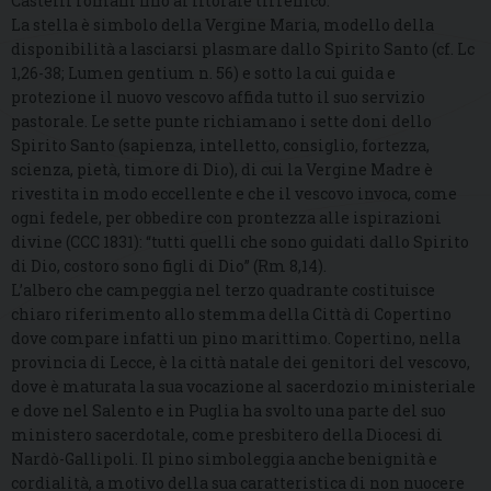
Castelli romani fino al litorale tirrenico.
La stella è simbolo della Vergine Maria, modello della
disponibilità a lasciarsi plasmare dallo Spirito Santo (cf. Lc
1,26-38; Lumen gentium n. 56) e sotto la cui guida e
protezione il nuovo vescovo affida tutto il suo servizio
pastorale. Le sette punte richiamano i sette doni dello
Spirito Santo (sapienza, intelletto, consiglio, fortezza,
scienza, pietà, timore di Dio), di cui la Vergine Madre è
rivestita in modo eccellente e che il vescovo invoca, come
ogni fedele, per obbedire con prontezza alle ispirazioni
divine (CCC 1831): “tutti quelli che sono guidati dallo Spirito
di Dio, costoro sono figli di Dio” (Rm 8,14).
L’albero che campeggia nel terzo quadrante costituisce
chiaro riferimento allo stemma della Città di Copertino
dove compare infatti un pino marittimo. Copertino, nella
provincia di Lecce, è la città natale dei genitori del vescovo,
dove è maturata la sua vocazione al sacerdozio ministeriale
e dove nel Salento e in Puglia ha svolto una parte del suo
ministero sacerdotale, come presbitero della Diocesi di
Nardò-Gallipoli. Il pino simboleggia anche benignità e
cordialità, a motivo della sua caratteristica di non nuocere