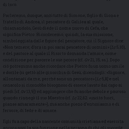
di loro.
Parleremo, dunque, anzitutto di Simone, figlio di Giona e
fratello di Andrea, il pescatore di Galilea al quale,
chiamandolo, Gesù diede il nome nuovo di Cefa, che
significa Pietro. Ricorderemo, quindi, la sua missione,
simboleggiata dalle figure del pescatore, cui il Signore dice:
«Non temere; d’ora in poi sarai pescatore di uomini» (
Lc
5,10),
e del pastore al quale il Risorto domanda l’amore, come
condizione per pascere le sue pecore (cf.
Gv
21, 15, ss.). Dopo
ciò potremmo anche ricordare che Pietro fu un uomo umile
e docile (si gettò alle ginocchia di Gesù, dicendogli: «Signore,
allontanati da me, perché sono un peccatore» [
Lc
5,8] e nel
cenacolo si riconobbe bisognoso di essere lavato dal capo ai
piedi [cf
Gv
13,9]) ed aggiungere che fu anche debole e pauroso
quando rinnegò il suo Maestro (cf.
Lc
22,62: «uscito fuori,
pianse amaramente»), ma anche pieno d’entusiasmo e di
fervore, di fede e di amore.
Egli fu a capo della nascente comunità cristiana ed esercita
ancora oggi la sua funzione nella persona di chi gli succede