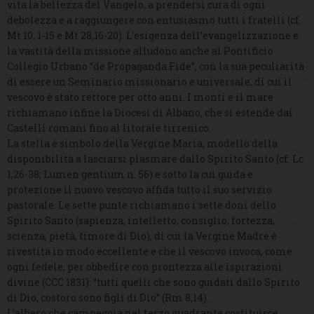
vita la bellezza del Vangelo, a prendersi cura di ogni
debolezza e a raggiungere con entusiasmo tutti i fratelli (cf.
Mt 10, 1-15 e Mt 28,16-20). L’esigenza dell’evangelizzazione e
la vastità della missione alludono anche al Pontificio
Collegio Urbano “de Propaganda Fide”, con la sua peculiarità
di essere un Seminario missionario e universale, di cui il
vescovo è stato rettore per otto anni. I monti e il mare
richiamano infine la Diocesi di Albano, che si estende dai
Castelli romani fino al litorale tirrenico.
La stella è simbolo della Vergine Maria, modello della
disponibilità a lasciarsi plasmare dallo Spirito Santo (cf. Lc
1,26-38; Lumen gentium n. 56) e sotto la cui guida e
protezione il nuovo vescovo affida tutto il suo servizio
pastorale. Le sette punte richiamano i sette doni dello
Spirito Santo (sapienza, intelletto, consiglio, fortezza,
scienza, pietà, timore di Dio), di cui la Vergine Madre è
rivestita in modo eccellente e che il vescovo invoca, come
ogni fedele, per obbedire con prontezza alle ispirazioni
divine (CCC 1831): “tutti quelli che sono guidati dallo Spirito
di Dio, costoro sono figli di Dio” (Rm 8,14).
L’albero che campeggia nel terzo quadrante costituisce