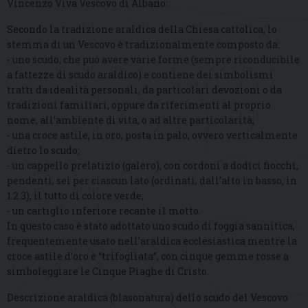
Vincenzo Viva Vescovo di Albano:
Secondo la tradizione araldica della Chiesa cattolica, lo
stemma di un Vescovo è tradizionalmente composto da:
- uno scudo, che può avere varie forme (sempre riconducibile
a fattezze di scudo araldico) e contiene dei simbolismi
tratti da idealità personali, da particolari devozioni o da
tradizioni familiari, oppure da riferimenti al proprio
nome, all’ambiente di vita, o ad altre particolarità;
- una croce astile, in oro, posta in palo, ovvero verticalmente
dietro lo scudo;
- un cappello prelatizio (galero), con cordoni a dodici fiocchi,
pendenti, sei per ciascun lato (ordinati, dall’alto in basso, in
1.2.3), il tutto di colore verde;
- un cartiglio inferiore recante il motto.
In questo caso è stato adottato uno scudo di foggia sannitica,
frequentemente usato nell’araldica ecclesiastica mentre la
croce astile d’oro è “trifogliata”, con cinque gemme rosse a
simboleggiare le Cinque Piaghe di Cristo.
Descrizione araldica (blasonatura) dello scudo del Vescovo