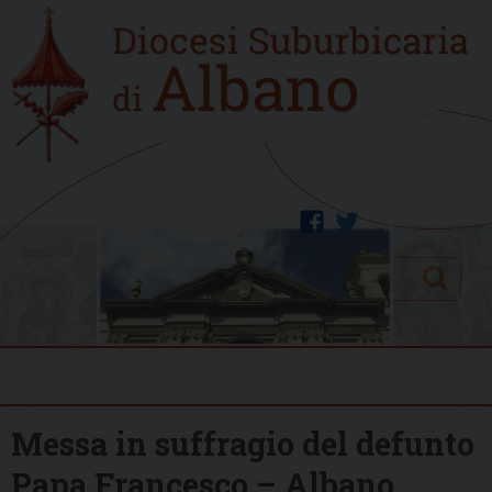
Skip
Home
to
new
content
facebook
twitter
Search
Menu
Messa in suffragio del defunto
Papa Francesco – Albano,