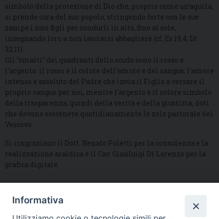
simbolo della protezione di Dio che, proprio come un’aquila,
si prende cura del suo popolo, stringendo forte con le sue
zampe i suoi figli per condurli in alto, fino al sole,
insegnando loro a non lasciarsi abbagliare (cf. Es 19,4; Dt
32,11).
Gli “smalti” dei quadranti dello scudo sono il rosso e
l’argento: il rosso è il colore dell’amore e del sangue, l’amore
intenso e assoluto del Padre che invia il Figlio a versare il
proprio sangue per noi, mentre l’argento è il colore simbolo
della trasparenza, quindi della verità e della giustizia, doti
che devono sostenere quotidianamente lo zelo pastorale del
Vescovo.
Si ringraziano il Dott. Renato Poletti per la consulenza e la
realizzazione araldica e il Cav. Gianluigi Di Lorenzo per la
grafica digitale.
Informativa
DIOCESI SUBURBICARIA DI ALBANO
Utilizziamo cookie o tecnologie simili per