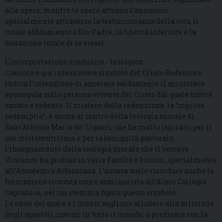
alle opere; mentre le opere attuano l’annuncio,
specialmente attraverso la testimonianza della vita, il
totale affidamento a Dio Padre, la libertà interiore e la
donazione totale di se stessi.
L’interpretazione simbolico - teologica:
L’ancora è qui intesa come simbolo del Cristo Redentore;
indica l’intenzione di ancorare saldamente il ministero
episcopale sulla persona vivente del Cristo dal quale tutto è
sanato e redento. Il mistero della redenzione, la “copiosa
redemptio”, è anche al centro della teologia morale di
Sant’Alfonso Maria de’ Liguori, che ha molto ispirato, per il
suo cristocentrismo e per la benignità pastorale,
l’insegnamento della teologia morale che il vescovo
Vincenzo ha profuso in varie Facoltà e Istituti, specialmente
all’Accademia Alfonsiana. L’ancora vuole ricordare anche la
formazione ricevuta come seminarista all’Almo Collegio
Capranica, nel cui stemma figura questo simbolo.
Le onde del mare e i monti vogliono alludere alla missione
degli apostoli, inviati in tutto il mondo, a predicare con la