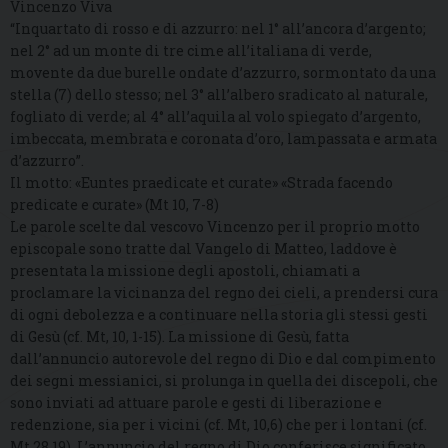
Vincenzo Viva
“Inquartato di rosso e di azzurro: nel 1° all’ancora d’argento;
nel 2° ad un monte di tre cime all’italiana di verde,
movente da due burelle ondate d’azzurro, sormontato da una
stella (7) dello stesso; nel 3° all’albero sradicato al naturale,
fogliato di verde; al 4° all’aquila al volo spiegato d’argento,
imbeccata, membrata e coronata d’oro, lampassata e armata
d’azzurro”.
Il motto: «Euntes praedicate et curate» «Strada facendo
predicate e curate» (Mt 10, 7-8)
Le parole scelte dal vescovo Vincenzo per il proprio motto
episcopale sono tratte dal Vangelo di Matteo, laddove è
presentata la missione degli apostoli, chiamati a
proclamare la vicinanza del regno dei cieli, a prendersi cura
di ogni debolezza e a continuare nella storia gli stessi gesti
di Gesù (cf. Mt, 10, 1-15). La missione di Gesù, fatta
dall’annuncio autorevole del regno di Dio e dal compimento
dei segni messianici, si prolunga in quella dei discepoli, che
sono inviati ad attuare parole e gesti di liberazione e
redenzione, sia per i vicini (cf. Mt, 10,6) che per i lontani (cf.
Mt 28,19). L’annuncio del regno di Dio conferisce significato