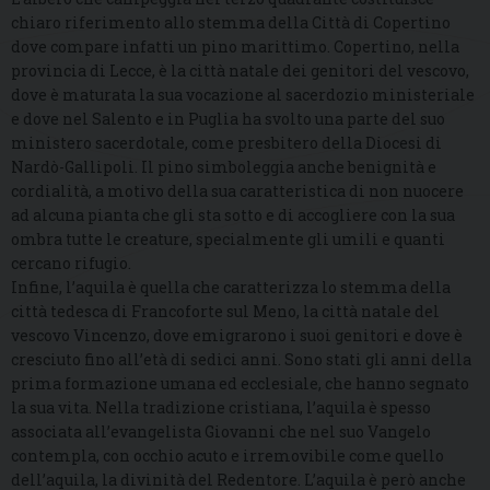
chiaro riferimento allo stemma della Città di Copertino
dove compare infatti un pino marittimo. Copertino, nella
provincia di Lecce, è la città natale dei genitori del vescovo,
dove è maturata la sua vocazione al sacerdozio ministeriale
e dove nel Salento e in Puglia ha svolto una parte del suo
ministero sacerdotale, come presbitero della Diocesi di
Nardò-Gallipoli. Il pino simboleggia anche benignità e
cordialità, a motivo della sua caratteristica di non nuocere
ad alcuna pianta che gli sta sotto e di accogliere con la sua
ombra tutte le creature, specialmente gli umili e quanti
cercano rifugio.
Infine, l’aquila è quella che caratterizza lo stemma della
città tedesca di Francoforte sul Meno, la città natale del
vescovo Vincenzo, dove emigrarono i suoi genitori e dove è
cresciuto fino all’età di sedici anni. Sono stati gli anni della
prima formazione umana ed ecclesiale, che hanno segnato
la sua vita. Nella tradizione cristiana, l’aquila è spesso
associata all’evangelista Giovanni che nel suo Vangelo
contempla, con occhio acuto e irremovibile come quello
dell’aquila, la divinità del Redentore. L’aquila è però anche