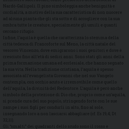
Nardò-Gallipoli. Il pino simboleggia anche benignità e
cordialità, a motivo della sua caratteristica di non nuocere
ad alcuna pianta che gli sta sotto e di accogliere con la sua
ombra tutte le creature, specialmente gli umili e quanti
cercano rifugio.
Infine, l’aquila è quella che caratterizza lo stemma della
città tedesca di Francoforte sul Meno, la città natale del
vescovo Vincenzo, dove emigrarono i suoi genitori e dove è
cresciuto fino all’età di sedici anni. Sono stati gli anni della
prima formazione umana ed ecclesiale, che hanno segnato
la sua vita. Nella tradizione cristiana, l’aquila è spesso
associata all’evangelista Giovanni che nel suo Vangelo
contempla, con occhio acuto e irremovibile come quello
dell’aquila, la divinità del Redentore. L’aquila è però anche
simbolo della protezione di Dio che, proprio come un’aquila,
si prende cura del suo popolo, stringendo forte con le sue
zampe i suoi figli per condurli in alto, fino al sole,
insegnando loro a non lasciarsi abbagliare (cf. Es 19,4; Dt
32,11).
Gli “smalti” dei quadranti dello scudo sono il rosso e