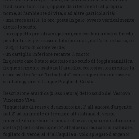
tradizioni familiari, oppure da riferimenti al proprio
nome, all’ambiente di vita, o ad altre particolarità;
- una croce astile, in oro, posta in palo, ovvero verticalmente
dietro lo scudo;
- un cappello prelatizio (galero), con cordoni a dodici fiocchi,
pendenti, sei per ciascun lato (ordinati, dall’alto in basso, in
1.2.3), il tutto di colore verde;
- un cartiglio inferiore recante il motto.
In questo caso è stato adottato uno scudo di foggia sannitica,
frequentemente usato nell’araldica ecclesiastica mentre la
croce astile d’oro è “trifogliata”, con cinque gemme rosse a
simboleggiare le Cinque Piaghe di Cristo.
Descrizione araldica (blasonatura) dello scudo del Vescovo
Vincenzo Viva
“Inquartato di rosso e di azzurro: nel 1° all’ancora d’argento;
nel 2° ad un monte di tre cime all’italiana di verde,
movente da due burelle ondate d’azzurro, sormontato da una
stella (7) dello stesso; nel 3° all’albero sradicato al naturale,
fogliato di verde; al 4° all’aquila al volo spiegato d’argento,