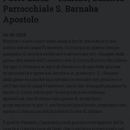
Parrocchiale S. Barnaba
Apostolo
04-05-2025
Mentre i nostri cuori sono ancora feriti dalla morte del
nostro amato papa Francesco, la liturgia di questo tempo
pasquale ci invita a celebrare e ad entrare nel
«Vangelo della
gioia»
, che nasce dall’incontro con il Cristo Risorto che libera
da ogni tristezza e ci apre al desiderio di una fede gioiosa,
missionaria e spesa nel servizio al prossimo. Il
«Vangelo
della gioia»
era anche una categoria centrale nel pensiero e
nell’azione di papa Francesco, tanto che
Evangelii gaudium
fu
anche il titolo scelto per la sua prima esortazione
apostolica, che divenne una specie di manifesto
programmatico per il suo fecondo pontificato, segnando così
anche il cammino della nostra Chiesa di Albano.
È questo Vangelo, l’annuncio cioè gioioso e coraggioso della
morte e risurrezione di Gesù, che troviamo sintetizzato nel