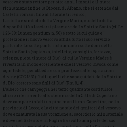
vescovo è stato rettore per otto anni. I monti e il mare
richiamano infine la Diocesi di Albano, che si estende dai
Castelli romani fino al litorale tirrenico.
La stella è simbolo della Vergine Maria, modello della
disponibilità a lasciarsi plasmare dallo Spirito Santo (cf. Lc
1,26-38; Lumen gentium n. 56) e sotto la cui guida e
protezione il nuovo vescovo affida tutto il suo servizio
pastorale. Le sette punte richiamano i sette doni dello
Spirito Santo (sapienza, intelletto, consiglio, fortezza,
scienza, pietà, timore di Dio), di cui la Vergine Madre è
rivestita in modo eccellente e che il vescovo invoca, come
ogni fedele, per obbedire con prontezza alle ispirazioni
divine (CCC 1831): “tutti quelli che sono guidati dallo Spirito
di Dio, costoro sono figli di Dio” (Rm 8,14).
L’albero che campeggia nel terzo quadrante costituisce
chiaro riferimento allo stemma della Città di Copertino
dove compare infatti un pino marittimo. Copertino, nella
provincia di Lecce, è la città natale dei genitori del vescovo,
dove è maturata la sua vocazione al sacerdozio ministeriale
e dove nel Salento e in Puglia ha svolto una parte del suo
ministero sacerdotale, come presbitero della Diocesi di