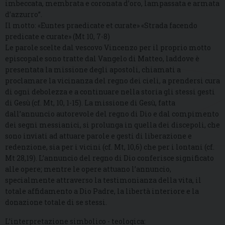
imbeccata, membrata e coronata d’oro, lampassata e armata
d’azzurro”.
Il motto: «Euntes praedicate et curate» «Strada facendo
predicate e curate» (Mt 10, 7-8)
Le parole scelte dal vescovo Vincenzo per il proprio motto
episcopale sono tratte dal Vangelo di Matteo, laddove è
presentata la missione degli apostoli, chiamati a
proclamare la vicinanza del regno dei cieli, a prendersi cura
di ogni debolezza e a continuare nella storia gli stessi gesti
di Gesù (cf. Mt, 10, 1-15). La missione di Gesù, fatta
dall’annuncio autorevole del regno di Dio e dal compimento
dei segni messianici, si prolunga in quella dei discepoli, che
sono inviati ad attuare parole e gesti di liberazione e
redenzione, sia per i vicini (cf. Mt, 10,6) che per i lontani (cf.
Mt 28,19). L’annuncio del regno di Dio conferisce significato
alle opere; mentre le opere attuano l’annuncio,
specialmente attraverso la testimonianza della vita, il
totale affidamento a Dio Padre, la libertà interiore e la
donazione totale di se stessi.
L’interpretazione simbolico - teologica: