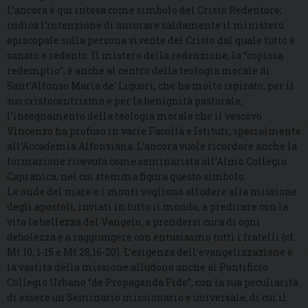
L’ancora è qui intesa come simbolo del Cristo Redentore;
indica l’intenzione di ancorare saldamente il ministero
episcopale sulla persona vivente del Cristo dal quale tutto è
sanato e redento. Il mistero della redenzione, la “copiosa
redemptio”, è anche al centro della teologia morale di
Sant’Alfonso Maria de’ Liguori, che ha molto ispirato, per il
suo cristocentrismo e per la benignità pastorale,
l’insegnamento della teologia morale che il vescovo
Vincenzo ha profuso in varie Facoltà e Istituti, specialmente
all’Accademia Alfonsiana. L’ancora vuole ricordare anche la
formazione ricevuta come seminarista all’Almo Collegio
Capranica, nel cui stemma figura questo simbolo.
Le onde del mare e i monti vogliono alludere alla missione
degli apostoli, inviati in tutto il mondo, a predicare con la
vita la bellezza del Vangelo, a prendersi cura di ogni
debolezza e a raggiungere con entusiasmo tutti i fratelli (cf.
Mt 10, 1-15 e Mt 28,16-20). L’esigenza dell’evangelizzazione e
la vastità della missione alludono anche al Pontificio
Collegio Urbano “de Propaganda Fide”, con la sua peculiarità
di essere un Seminario missionario e universale, di cui il