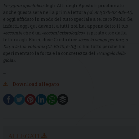
kerygma apostolico
degli Atti degli Apostoli proclamato
anche questa sera nella prima lettura
(cf. At 5,27b-32.40b-41)
,
è oggi affidato in modo del tutto speciale a te, caro Paolo. Se,
infatti, oggi qui davanti a tutti noi hai appena detto il tuo
«eccomi»
, che è un
«eccomi cristologico
»
, ispirato cioè dalla
lettera agli Ebrei, dove Cristo dice
«ecco io vengo per fare, o
Dio, a la tua volontà» (Cf. Eb 10, 6-10),
lo hai fatto perché hai
sperimentato la forza e la concretezza del
«Vangelo della
gioia»
.
…
Download allegato