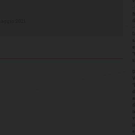
v
-
f
d
aggio 2021
-
I
s
e
“
s
D
V
“
d
a
d
n
v
i
e