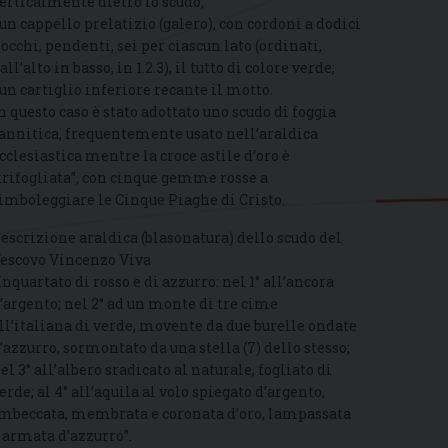
erticalmente dietro lo scudo;
 un cappello prelatizio (galero), con cordoni a dodici
iocchi, pendenti, sei per ciascun lato (ordinati,
all’alto in basso, in 1.2.3), il tutto di colore verde;
 un cartiglio inferiore recante il motto.
n questo caso è stato adottato uno scudo di foggia
annitica, frequentemente usato nell’araldica
cclesiastica mentre la croce astile d’oro è
trifogliata”, con cinque gemme rosse a
imboleggiare le Cinque Piaghe di Cristo.
escrizione araldica (blasonatura) dello scudo del
escovo Vincenzo Viva
Inquartato di rosso e di azzurro: nel 1° all’ancora
’argento; nel 2° ad un monte di tre cime
ll’italiana di verde, movente da due burelle ondate
’azzurro, sormontato da una stella (7) dello stesso;
el 3° all’albero sradicato al naturale, fogliato di
erde; al 4° all’aquila al volo spiegato d’argento,
mbeccata, membrata e coronata d’oro, lampassata
 armata d’azzurro”.