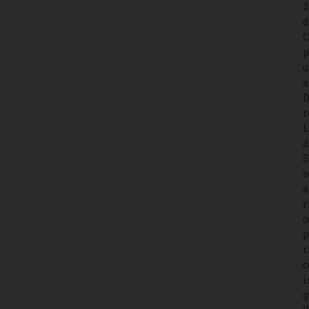
2
d
C
p
u
a
D
r
L
d
S
s
a
r
(
p
r
c
i
g