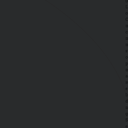
(
L
c
C
m
c
m
m
s
c
p
m
a
s
e
I
d
n
g
S
e