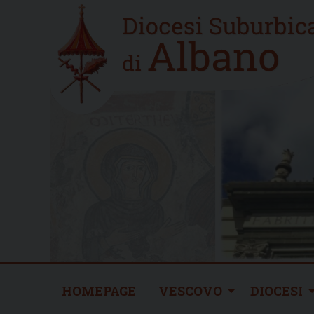
Skip
Home
to
new
content
HOMEPAGE
VESCOVO
DIOCESI