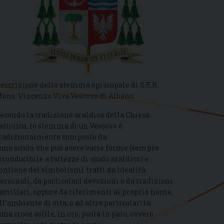
escrizione dello stemma episcopale di S.E.R.
ons. Vincenzo Viva Vescovo di Albano:
econdo la tradizione araldica della Chiesa
attolica, lo stemma di un Vescovo è
radizionalmente composto da:
 uno scudo, che può avere varie forme (sempre
iconducibile a fattezze di scudo araldico) e
ontiene dei simbolismi tratti da idealità
ersonali, da particolari devozioni o da tradizioni
amiliari, oppure da riferimenti al proprio nome,
ll’ambiente di vita, o ad altre particolarità;
 una croce astile, in oro, posta in palo, ovvero