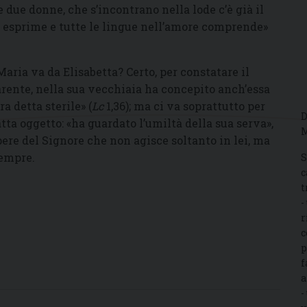
 due donne, che s’incontrano nella lode c’è già il
si esprime e tutte le lingue nell’amore comprende»
ria va da Elisabetta? Certo, per constatare il
parente, nella sua vecchiaia ha concepito anch’essa
ra detta sterile» (
Lc
1,36); ma ci va soprattutto per
D
tta oggetto: «ha guardato l’umiltà della sua serva»,
M
opere del Signore che non agisce soltanto in lei, ma
sempre.
S
c
t
-
r
c
p
f
a
-