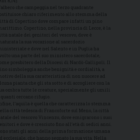
Rm 8,14).
’albero che campeggia nel terzo quadrante
ostituisce chiaro riferimento allo stemma della
ittà di Copertino dove compare infatti un pino
arittimo. Copertino, nella provincia di Lecce, è la
ittà natale dei genitori del vescovo, dove è
aturata la sua vocazione al sacerdozio
inisteriale e dove nel Salento e in Puglia ha
volto una parte del suo ministero sacerdotale,
ome presbitero della Diocesi di Nardò-Gallipoli. Il
ino simboleggia anche benignità e cordialità, a
otivo della sua caratteristica di non nuocere ad
lcuna pianta che gli sta sotto e di accogliere con la
ua ombra tutte le creature, specialmente gli umili
 quanti cercano rifugio.
nfine, l’aquila è quella che caratterizza lo stemma
ella città tedesca di Francoforte sul Meno, la città
atale del vescovo Vincenzo, dove emigrarono i suoi
enitori e dove è cresciuto fino all’età di sedici anni.
ono stati gli anni della prima formazione umana
d ecclesiale, che hanno segnato la sua vita. Nella