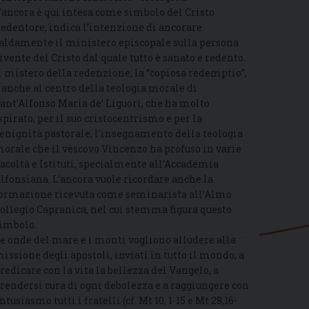
’ancora è qui intesa come simbolo del Cristo
edentore; indica l’intenzione di ancorare
aldamente il ministero episcopale sulla persona
ivente del Cristo dal quale tutto è sanato e redento.
l mistero della redenzione, la “copiosa redemptio”,
 anche al centro della teologia morale di
ant’Alfonso Maria de’ Liguori, che ha molto
spirato, per il suo cristocentrismo e per la
enignità pastorale, l’insegnamento della teologia
orale che il vescovo Vincenzo ha profuso in varie
acoltà e Istituti, specialmente all’Accademia
lfonsiana. L’ancora vuole ricordare anche la
ormazione ricevuta come seminarista all’Almo
ollegio Capranica, nel cui stemma figura questo
imbolo.
e onde del mare e i monti vogliono alludere alla
issione degli apostoli, inviati in tutto il mondo, a
redicare con la vita la bellezza del Vangelo, a
rendersi cura di ogni debolezza e a raggiungere con
ntusiasmo tutti i fratelli (cf. Mt 10, 1-15 e Mt 28,16-