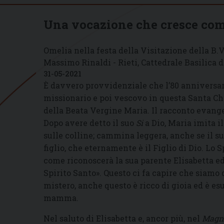
Una vocazione che cresce co
Omelia nella festa della Visitazione della B.V
Massimo Rinaldi - Rieti, Cattedrale Basilica 
31-05-2021
È davvero provvidenziale che l’80 anniversar
missionario e poi vescovo in questa Santa Chie
della Beata Vergine Maria. Il racconto evange
Dopo avere detto il suo
Si
a Dio, Maria imita il
sulle colline; cammina leggera, anche se il s
figlio, che eternamente è il Figlio di Dio. Lo S
come riconoscerà la sua parente Elisabetta ed
Spirito Santo». Questo ci fa capire che siamo
mistero, anche questo è ricco di gioia ed è es
mamma.
Nel saluto di Elisabetta e, ancor più, nel
Magni