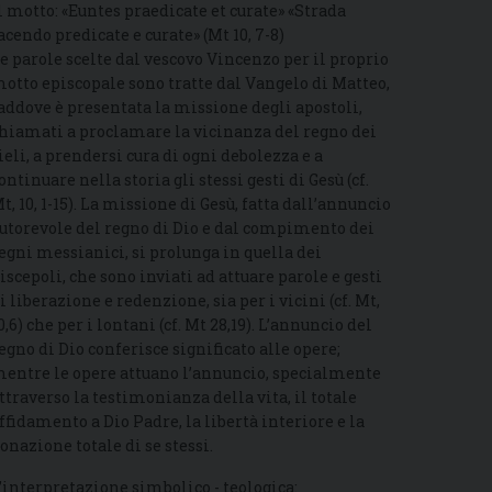
l motto: «Euntes praedicate et curate» «Strada
acendo predicate e curate» (Mt 10, 7-8)
e parole scelte dal vescovo Vincenzo per il proprio
otto episcopale sono tratte dal Vangelo di Matteo,
addove è presentata la missione degli apostoli,
hiamati a proclamare la vicinanza del regno dei
ieli, a prendersi cura di ogni debolezza e a
ontinuare nella storia gli stessi gesti di Gesù (cf.
t, 10, 1-15). La missione di Gesù, fatta dall’annuncio
utorevole del regno di Dio e dal compimento dei
egni messianici, si prolunga in quella dei
iscepoli, che sono inviati ad attuare parole e gesti
i liberazione e redenzione, sia per i vicini (cf. Mt,
0,6) che per i lontani (cf. Mt 28,19). L’annuncio del
egno di Dio conferisce significato alle opere;
entre le opere attuano l’annuncio, specialmente
ttraverso la testimonianza della vita, il totale
ffidamento a Dio Padre, la libertà interiore e la
onazione totale di se stessi.
’interpretazione simbolico - teologica: