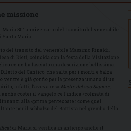
me missione
. Maria 80° anniversario del transito del venerabile
di Santa Maria
io del transito del venerabile Massimo Rinaldi,
sa di Rieti, coincida con la festa della Visitazione
lico ce ne ha lasciato una descrizione bellissima.
 Diletto del Cantico, che salta per i monti e balza
uo ventre è già gonfio per la presenza umana di un
pirito, infatti, l’aveva resa
Madre del suo Signore
,
 anche costei il vangelo ce l’indica «colmata di
 dinnanzi alla «prima pentecoste : come quel
ultante per il sobbalzo del Battista nel grembo della
ficat
di Maria si verifica in anticipo anche il