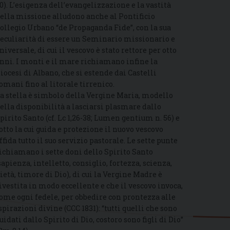
0). L’esigenza dell’evangelizzazione e la vastità
ella missione alludono anche al Pontificio
ollegio Urbano “de Propaganda Fide”, con la sua
eculiarità di essere un Seminario missionario e
niversale, di cui il vescovo è stato rettore per otto
nni. I monti e il mare richiamano infine la
iocesi di Albano, che si estende dai Castelli
omani fino al litorale tirrenico.
a stella è simbolo della Vergine Maria, modello
ella disponibilità a lasciarsi plasmare dallo
pirito Santo (cf. Lc 1,26-38; Lumen gentium n. 56) e
otto la cui guida e protezione il nuovo vescovo
ffida tutto il suo servizio pastorale. Le sette punte
ichiamano i sette doni dello Spirito Santo
sapienza, intelletto, consiglio, fortezza, scienza,
ietà, timore di Dio), di cui la Vergine Madre è
ivestita in modo eccellente e che il vescovo invoca,
ome ogni fedele, per obbedire con prontezza alle
spirazioni divine (CCC 1831): “tutti quelli che sono
uidati dallo Spirito di Dio, costoro sono figli di Dio”