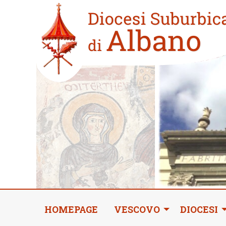
Skip
Home
to
new
content
HOMEPAGE
VESCOVO
DIOCESI