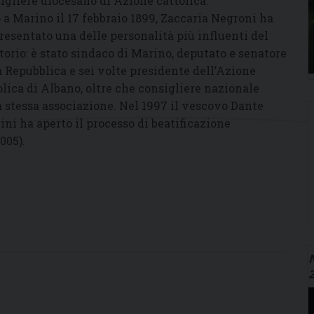
igliere diocesano di Azione cattolica.
 a Marino il 17 febbraio 1899, Zaccaria Negroni ha
resentato una delle personalità più influenti del
itorio: è stato sindaco di Marino, deputato e senatore
a Repubblica e sei volte presidente dell’Azione
olica di Albano, oltre che consigliere nazionale
a stessa associazione. Nel 1997 il vescovo Dante
ini ha aperto il processo di beatificazione
005).
N