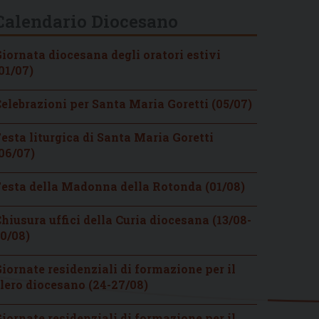
Calendario Diocesano
iornata diocesana degli oratori estivi
01/07)
elebrazioni per Santa Maria Goretti (05/07)
esta liturgica di Santa Maria Goretti
06/07)
esta della Madonna della Rotonda (01/08)
hiusura uffici della Curia diocesana (13/08-
0/08)
iornate residenziali di formazione per il
lero diocesano (24-27/08)
iornate residenziali di formazione per il