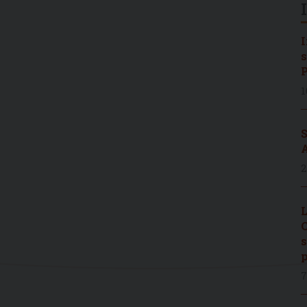
I
s
P
1
S
A
2
L
C
s
p
7