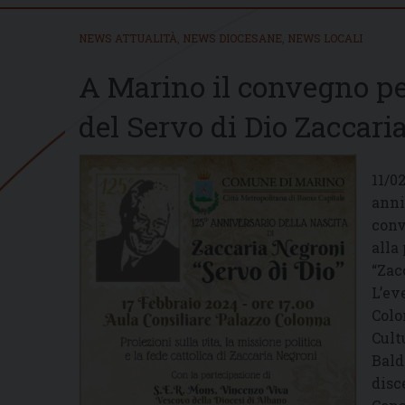
NEWS ATTUALITÀ
,
NEWS DIOCESANE
,
NEWS LOCALI
A Marino il convegno per
del Servo di Dio Zaccari
11/0
anni
conv
alla
“Zac
L’ev
Colo
Cult
Bald
disc