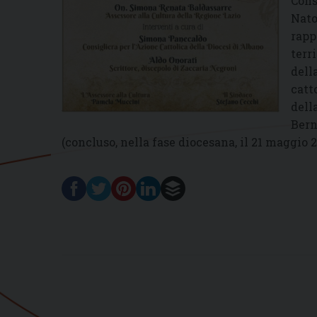
Cons
Nato
rapp
terr
dell
catt
dell
Bern
(concluso, nella fase diocesana, il 21 maggio 2