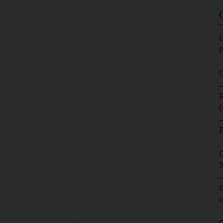
G
(
C
F
(
F
C
3
G
c
G