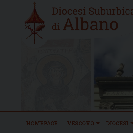
Skip
Home
to
new
content
HOMEPAGE
VESCOVO
DIOCESI