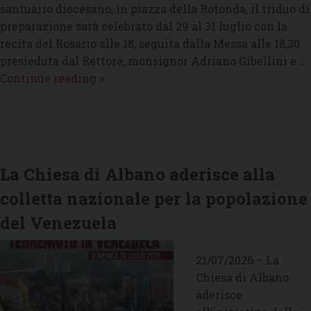
santuario diocesano, in piazza della Rotonda, il triduo di
preparazione sarà celebrato dal 29 al 31 luglio con la
recita del Rosario alle 18, seguita dalla Messa alle 18,30
presieduta dal Rettore, monsignor Adriano Gibellini e …
Festeggiamenti
Continue reading
»
in
onore
di
Santa
Maria
La Chiesa di Albano aderisce alla
della
colletta nazionale per la popolazione
Rotonda
del Venezuela
21/07/2026 – La
Chiesa di Albano
aderisce