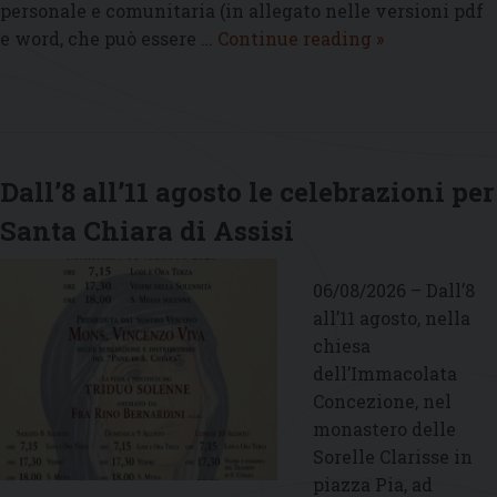
personale e comunitaria (in allegato nelle versioni pdf
Monastero
e word, che può essere …
Continue reading
»
Invisibile
–
Agosto
2026
Dall’8 all’11 agosto le celebrazioni per
Santa Chiara di Assisi
06/08/2026 – Dall’8
all’11 agosto, nella
chiesa
dell’Immacolata
Concezione, nel
monastero delle
Sorelle Clarisse in
piazza Pia, ad