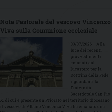
Santo
Padre
Leone
XIV»
Nota Pastorale del vescovo Vincenzo
Viva sulla Comunione ecclesiale
03/07/2026 – Alla
luce dei recenti
provvedimenti
emanati dal
Dicastero per la
Dottrina della Fede
riguardanti la
Fraternità
Sacerdotale San Pio
X, di cui è presente un Priorato nel territorio diocesano,
il vescovo di Albano Vincenzo Viva ha emanato una