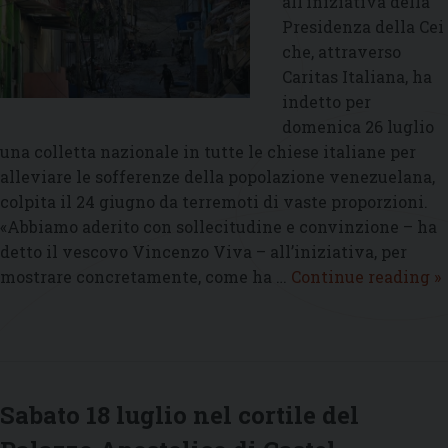
all’iniziativa della
Presidenza della Cei
che, attraverso
Caritas Italiana, ha
indetto per
domenica 26 luglio
una colletta nazionale in tutte le chiese italiane per
alleviare le sofferenze della popolazione venezuelana,
colpita il 24 giugno da terremoti di vaste proporzioni.
«Abbiamo aderito con sollecitudine e convinzione – ha
detto il vescovo Vincenzo Viva – all’iniziativa, per
L
mostrare concretamente, come ha …
Continue reading
»
C
d
A
a
al
Sabato 18 luglio nel cortile del
c