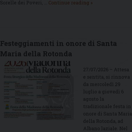
Il
Sorelle dei Poveri, …
Continue reading
»
vescovo
incontra
la
nuova
Madre
Festeggiamenti in onore di Santa
superiora
Maria della Rotonda
delle
Piccole
Sorelle
27/07/2026 – Attesa
dei
e sentita, si rinnova
Poveri
da mercoledì 29
di
luglio a giovedì 6
Marino
agosto la
tradizionale festa in
onore di Santa Maria
della Rotonda, ad
Albano laziale. Nel