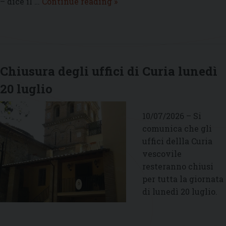
Sabato
– dice il …
Continue reading
»
18
luglio
nel
cortile
del
Chiusura degli uffici di Curia lunedì
Palazzo
20 luglio
Apostolico
di
Castel
10/07/2026 – Si
Gandolfo
comunica che gli
si
uffici dellla Curia
terrà
vescovile
il
resteranno chiusi
«Concerto
per tutta la giornata
in
di lunedì 20 luglio.
onore
del