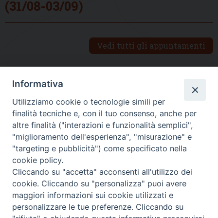
(31/08-03/09)
Vedi tutti gli appuntamenti
Informativa
DIOCESI SUBURBICARIA DI ALBANO
Utilizziamo cookie o tecnologie simili per
Contatti:
Tel.: 06.93268401 - Fax.: 06.9323844
finalità tecniche e, con il tuo consenso, anche per
E-mail:
curia@diocesidialbano.it
altre finalità ("interazioni e funzionalità semplici",
"miglioramento dell'esperienza", "misurazione" e
Orari:
dal Lunedì al Venerdì Ore: 9:00 - 13:00
"targeting e pubblicità") come specificato nella
cookie policy.
Orario ufficio Matrimoni:
Cliccando su "accetta" acconsenti all'utilizzo dei
Lunedì, Mercoledì e Venerdì, Ore 9:30 - 12:30
cookie. Cliccando su "personalizza" puoi avere
maggiori informazioni sui cookie utilizzati e
personalizzare le tue preferenze. Cliccando su