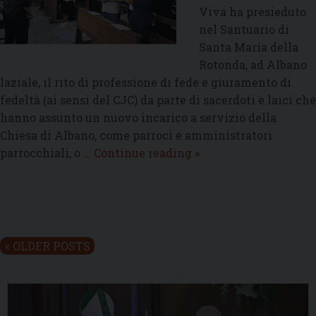
Viva ha presieduto
nel Santuario di
Santa Maria della
Rotonda, ad Albano
laziale, il rito di professione di fede e giuramento di
fedeltà (ai sensi del CJC) da parte di sacerdoti e laici che
hanno assunto un nuovo incarico a servizio della
Chiesa di Albano, come parroci e amministratori
Nel
parrocchiali, o …
Continue reading
»
Santuario
della
Rotonda
il
giuramento
P
«
OLDER POSTS
dei
o
nuovi
s
parroci
t
e