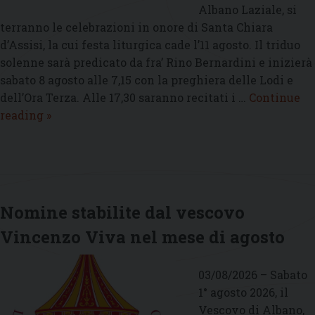
Albano Laziale, si
terranno le celebrazioni in onore di Santa Chiara
d’Assisi, la cui festa liturgica cade l’11 agosto. Il triduo
solenne sarà predicato da fra’ Rino Bernardini e inizierà
sabato 8 agosto alle 7,15 con la preghiera delle Lodi e
dell’Ora Terza. Alle 17,30 saranno recitati i …
Continue
Dall’8
reading
»
all’11
agosto
le
celebrazioni
per
Nomine stabilite dal vescovo
Santa
Vincenzo Viva nel mese di agosto
Chiara
di
Assisi
03/08/2026 – Sabato
1° agosto 2026, il
Vescovo di Albano,