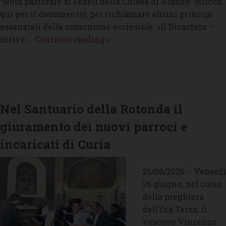
“Nota pastorale ai Fedeli della Chiesa di Albano” (clicca
qui per il documento), per richiamare alcuni principi
essenziali della comunione ecclesiale. «Il Dicastero –
Nota
scrive …
Continue reading
»
Pastorale
del
vescovo
Vincenzo
Viva
Nel Santuario della Rotonda il
sulla
giuramento dei nuovi parroci e
Comunione
ecclesiale
incaricati di Curia
26/06/2026 – Venerdì
26 giugno, nel corso
della preghiera
dell’Ora Terza, il
vescovo Vincenzo