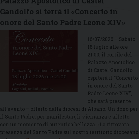
Palazzo Apostolico di Castel
n
p
Gandolfo si terrà il «Concerto in
la
onore del Santo Padre Leone XIV»
p
d
16/07/2026 – Sabato
V
18 luglio alle ore
21.00, il cortile del
Palazzo Apostolico
di Castel Gandolfo
ospiterà il “Concerto
in onore del Santo
Padre Leone XIV”,
che sarà presente
all’evento – offerto dalla diocesi di Albano. Un dono per
il Santo Padre, per manifestargli vicinanza e affetto,
con un momento di autentica bellezza. «La ritrovata
presenza del Santo Padre sul nostro territorio diocesano