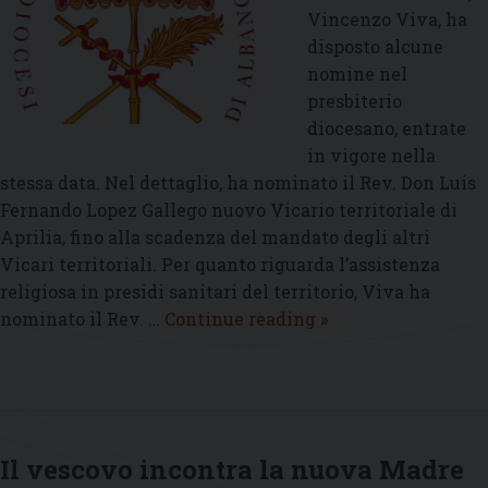
Vincenzo Viva, ha
disposto alcune
nomine nel
presbiterio
diocesano, entrate
in vigore nella
stessa data. Nel dettaglio, ha nominato il Rev. Don Luis
Fernando Lopez Gallego nuovo Vicario territoriale di
Aprilia, fino alla scadenza del mandato degli altri
Vicari territoriali. Per quanto riguarda l’assistenza
religiosa in presidi sanitari del territorio, Viva ha
Nomine
nominato il Rev. …
Continue reading
»
stabilite
dal
vescovo
Vincenzo
Viva
Il vescovo incontra la nuova Madre
nel