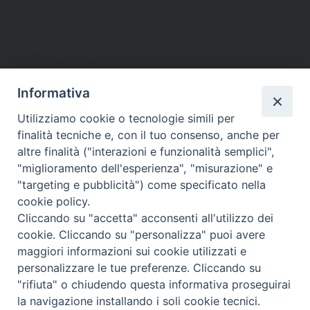
Informativa
DIOCESI SUBURBICARIA DI ALBANO
Utilizziamo cookie o tecnologie simili per
Contatti:
Tel.: 06.93268401 - Fax.: 06.9323844
finalità tecniche e, con il tuo consenso, anche per
E-mail:
curia@diocesidialbano.it
altre finalità ("interazioni e funzionalità semplici",
"miglioramento dell'esperienza", "misurazione" e
Orari:
dal Lunedì al Venerdì Ore: 9:00 - 13:00
"targeting e pubblicità") come specificato nella
cookie policy.
Orario ufficio Matrimoni:
Cliccando su "accetta" acconsenti all'utilizzo dei
Lunedì, Mercoledì e Venerdì, Ore 9:30 - 12:30
cookie. Cliccando su "personalizza" puoi avere
maggiori informazioni sui cookie utilizzati e
personalizzare le tue preferenze. Cliccando su
"rifiuta" o chiudendo questa informativa proseguirai
Diocesi Suburbicaria di Albano
la navigazione installando i soli cookie tecnici.
Copyright © 2021