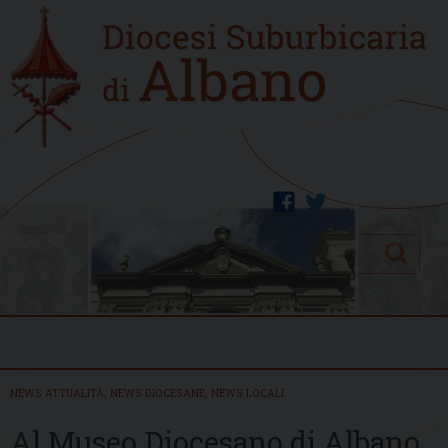
Skip
Home
to
new
content
facebook
twitter
Search
Menu
NEWS ATTUALITÀ
,
NEWS DIOCESANE
,
NEWS LOCALI
Al Museo Diocesano di Albano