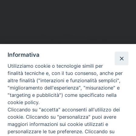
Informativa
DIOCESI SUBURBICARIA DI ALBANO
Utilizziamo cookie o tecnologie simili per
Contatti:
Tel.: 06.93268401 - Fax.: 06.9323844
finalità tecniche e, con il tuo consenso, anche per
E-mail:
curia@diocesidialbano.it
altre finalità ("interazioni e funzionalità semplici",
"miglioramento dell'esperienza", "misurazione" e
Orari:
dal Lunedì al Venerdì Ore: 9:00 - 13:00
"targeting e pubblicità") come specificato nella
cookie policy.
Orario ufficio Matrimoni:
Cliccando su "accetta" acconsenti all'utilizzo dei
Lunedì, Mercoledì e Venerdì, Ore 9:30 - 12:30
cookie. Cliccando su "personalizza" puoi avere
maggiori informazioni sui cookie utilizzati e
personalizzare le tue preferenze. Cliccando su