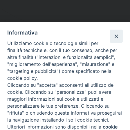
Informativa
DIOCESI SUBURBICARIA DI ALBANO
Utilizziamo cookie o tecnologie simili per
Contatti:
Tel.: 06.93268401 - Fax.: 06.9323844
finalità tecniche e, con il tuo consenso, anche per
E-mail:
curia@diocesidialbano.it
altre finalità ("interazioni e funzionalità semplici",
"miglioramento dell'esperienza", "misurazione" e
Orari:
dal Lunedì al Venerdì Ore: 9:00 - 13:00
"targeting e pubblicità") come specificato nella
cookie policy.
Orario ufficio Matrimoni:
Cliccando su "accetta" acconsenti all'utilizzo dei
Lunedì, Mercoledì e Venerdì, Ore 9:30 - 12:30
cookie. Cliccando su "personalizza" puoi avere
maggiori informazioni sui cookie utilizzati e
personalizzare le tue preferenze. Cliccando su
"rifiuta" o chiudendo questa informativa proseguirai
Diocesi Suburbicaria di Albano
la navigazione installando i soli cookie tecnici.
Copyright © 2021
Ulteriori informazioni sono disponibili nella
cookie
Preferenze Cookie