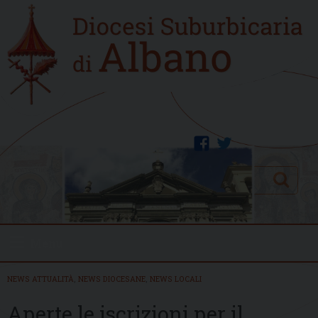
Skip
Home
to
new
content
facebook
twitter
Search
Menu
NEWS ATTUALITÀ
,
NEWS DIOCESANE
,
NEWS LOCALI
Aperte le iscrizioni per il