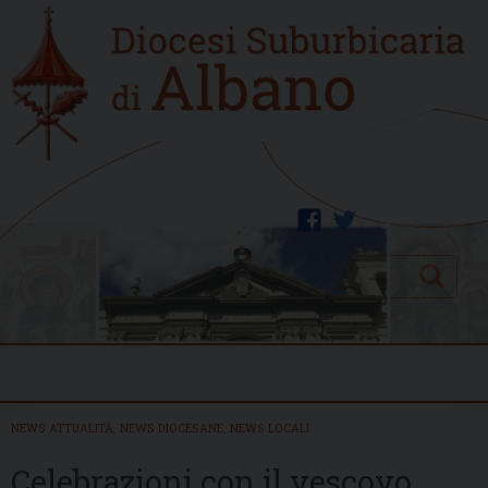
Skip
Home
to
new
content
facebook
twitter
Search
Menu
NEWS ATTUALITÀ
,
NEWS DIOCESANE
,
NEWS LOCALI
Celebrazioni con il vescovo