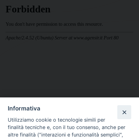
Informativa
DIOCESI SUBURBICARIA DI ALBANO
Utilizziamo cookie o tecnologie simili per
Contatti:
Tel.: 06.93268401 - Fax.: 06.9323844
finalità tecniche e, con il tuo consenso, anche per
E-mail:
curia@diocesidialbano.it
altre finalità ("interazioni e funzionalità semplici",