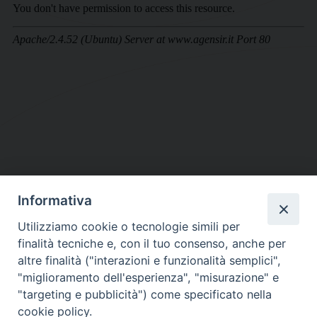
Informativa
DIOCESI SUBURBICARIA DI ALBANO
Utilizziamo cookie o tecnologie simili per
Contatti:
Tel.: 06.93268401 - Fax.: 06.9323844
finalità tecniche e, con il tuo consenso, anche per
E-mail:
curia@diocesidialbano.it
altre finalità ("interazioni e funzionalità semplici",
"miglioramento dell'esperienza", "misurazione" e
Orari:
dal Lunedì al Venerdì Ore: 9:00 - 13:00
"targeting e pubblicità") come specificato nella
cookie policy.