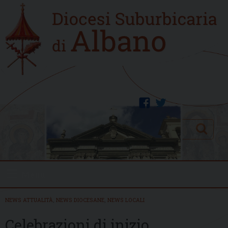
Skip
Home
to
new
content
facebook
twitter
Search
Menu
NEWS ATTUALITÀ
,
NEWS DIOCESANE
,
NEWS LOCALI
Celebrazioni di inizio