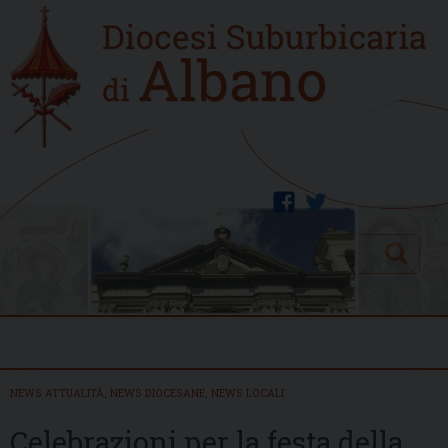
Skip
Home
to
new
content
facebook
twitter
Search
Menu
NEWS ATTUALITÀ
,
NEWS DIOCESANE
,
NEWS LOCALI
Celebrazioni per la festa della