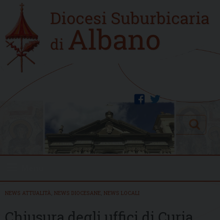
Skip
Home
to
new
content
facebook
twitter
Search
Menu
NEWS ATTUALITÀ
,
NEWS DIOCESANE
,
NEWS LOCALI
Chiusura degli uffici di Curia