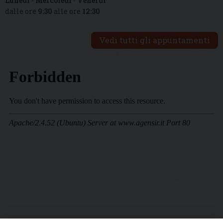
Lunedì
-
Mercoledì
-
Venerdì
dalle ore
9:30
alle ore
12:30
Vedi tutti gli appuntamenti