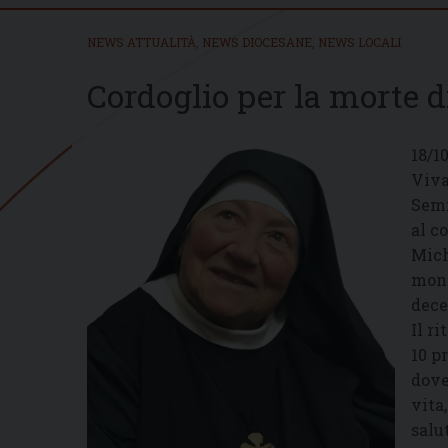
NEWS ATTUALITÀ
,
NEWS DIOCESANE
,
NEWS LOCALI
Cordoglio per la morte d
18/1
Viva
Semi
al c
Mich
mona
dece
Il r
10 p
dove
vita
salu