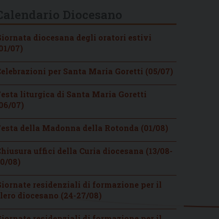
Calendario Diocesano
iornata diocesana degli oratori estivi
01/07)
elebrazioni per Santa Maria Goretti (05/07)
esta liturgica di Santa Maria Goretti
06/07)
esta della Madonna della Rotonda (01/08)
hiusura uffici della Curia diocesana (13/08-
0/08)
iornate residenziali di formazione per il
lero diocesano (24-27/08)
iornate residenziali di formazione per il