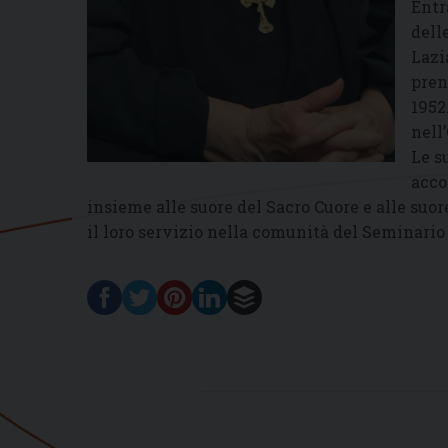
Entr
dell
Lazi
pren
1952
nell
Le s
acco
insieme alle suore del Sacro Cuore e alle suo
il loro servizio nella comunità del Seminario