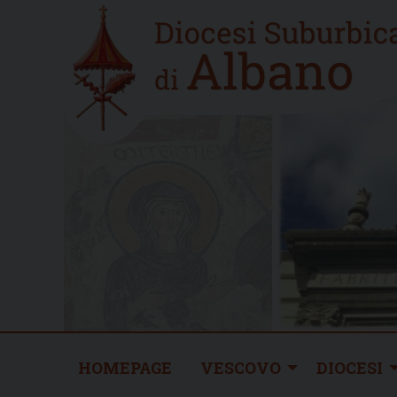
Skip
Home
to
new
content
HOMEPAGE
VESCOVO
DIOCESI