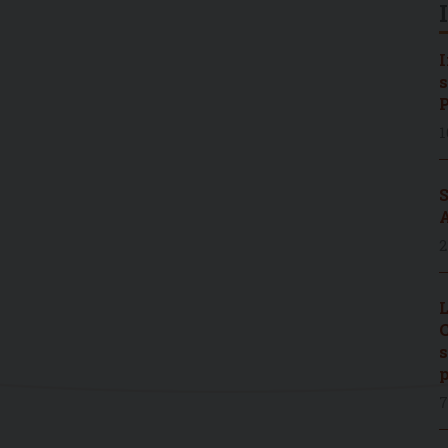
I
s
P
1
S
A
2
L
C
s
p
7