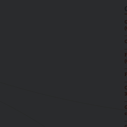
G
(
C
F
(
F
C
3
G
c
G