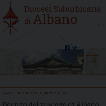
Skip
Home
to
new
content
facebook
twitter
Search
Menu
NEWS ATTUALITÀ
,
NEWS DIOCESANE
,
NEWS LOCALI
Decreto del vescovo di Albano,