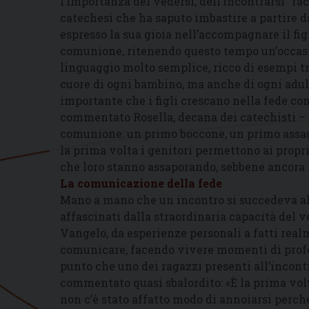
l’importanza del vedersi, dell’incontrarsi “fa
catechesi che ha saputo imbastire a partire 
espresso la sua gioia nell’accompagnare il fi
comunione, ritenendo questo tempo un’occasio
linguaggio molto semplice, ricco di esempi tr
cuore di ogni bambino, ma anche di ogni adult
importante che i figli crescano nella fede con
commentato Rosella, decana dei catechisti – 
comunione: un primo boccone, un primo assagg
la prima volta i genitori permettono ai propri
che loro stanno assaporando, sebbene ancora 
La comunicazione della fede
Mano a mano che un incontro si succedeva all
affascinati dalla straordinaria capacità del 
Vangelo, da esperienze personali a fatti real
comunicare, facendo vivere momenti di profo
punto che uno dei ragazzi presenti all’incontr
commentato quasi sbalordito: «È la prima volt
non c’è stato affatto modo di annoiarsi perch