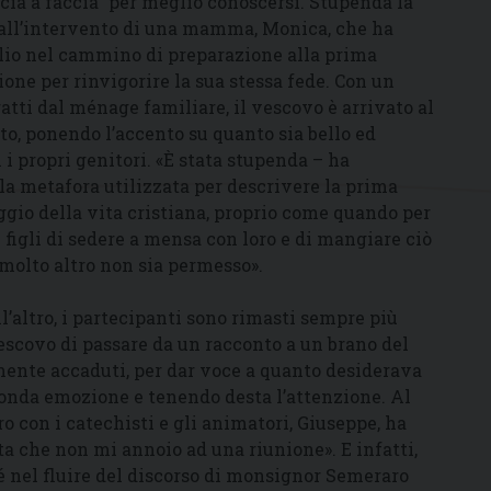
ccia a faccia” per meglio conoscersi. Stupenda la
dall’intervento di una mamma, Monica, che ha
glio nel cammino di preparazione alla prima
ne per rinvigorire la sua stessa fede. Con un
atti dal ménage familiare, il vescovo è arrivato al
o, ponendo l’accento su quanto sia bello ed
 i propri genitori. «È stata stupenda – ha
la metafora utilizzata per descrivere la prima
io della vita cristiana, proprio come quando per
 figli di sedere a mensa con loro e di mangiare ciò
molto altro non sia permesso».
’altro, i partecipanti sono rimasti sempre più
vescovo di passare da un racconto a un brano del
mente accaduti, per dar voce a quanto desiderava
nda emozione e tenendo desta l’attenzione. Al
o con i catechisti e gli animatori, Giuseppe, ha
a che non mi annoio ad una riunione». E infatti,
é nel fluire del discorso di monsignor Semeraro