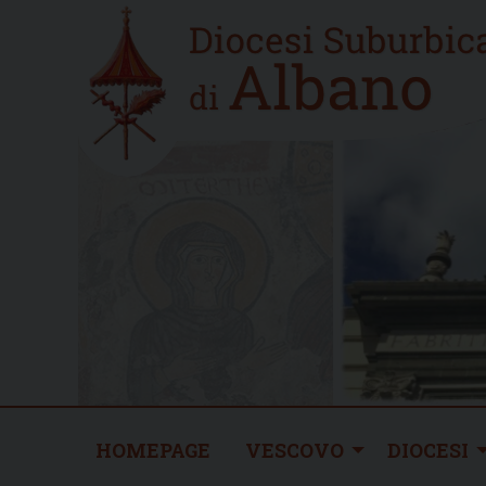
Skip
Home
to
new
content
HOMEPAGE
VESCOVO
DIOCESI