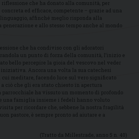
i riflessione che ha donato alla comunità, per
 concreta ed efficace, competente – grazie ad una
linguaggio, affinché meglio risponda alla
sta generazione e allo stesso tempo anche al mondo
lessione che ha condiviso con gli adoratori
randola un punto di forza della comunità, l’inizio e
tato bello percepire la gioia del vescovo nel veder
 iniziativa. Ancora una volta la sua catechesi
u cui meditare, facendo luce sul vero significato
a ciò che gli era stato chiesto in apertura
ità parrocchiale ha vissuto un momento di profondo
e una famiglia insieme i fedeli hanno voluto
isita per ricordare che, sebbene la nostra fragilità
 buon pastore, è sempre pronto ad aiutare e a
(Tratto da Millestrade, anno 5 n. 40)