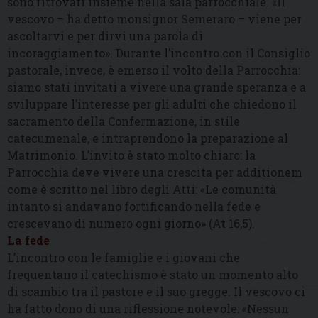
sono ritrovati insieme nella sala parrocchiale. «Il
vescovo – ha detto monsignor Semeraro – viene per
ascoltarvi e per dirvi una parola di
incoraggiamento». Durante l’incontro con il Consiglio
pastorale, invece, è emerso il volto della Parrocchia:
siamo stati invitati a vivere una grande speranza e a
sviluppare l’interesse per gli adulti che chiedono il
sacramento della Confermazione, in stile
catecumenale, e intraprendono la preparazione al
Matrimonio. L’invito è stato molto chiaro: la
Parrocchia deve vivere una crescita per additionem
come è scritto nel libro degli Atti: «Le comunità
intanto si andavano fortificando nella fede e
crescevano di numero ogni giorno» (At 16,5).
La fede
L’incontro con le famiglie e i giovani che
frequentano il catechismo è stato un momento alto
di scambio tra il pastore e il suo gregge. Il vescovo ci
ha fatto dono di una riflessione notevole: «Nessun