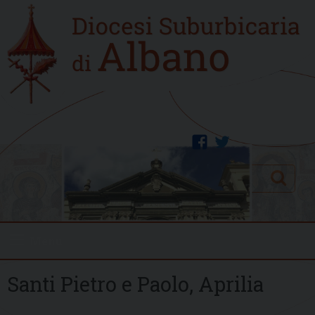
Skip
Home
to
new
content
facebook
twitter
Search
Menu
Santi Pietro e Paolo, Aprilia