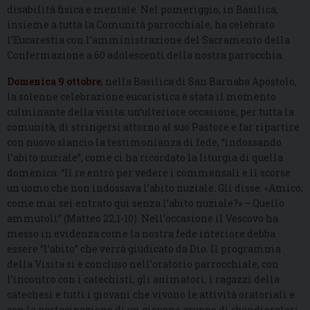
disabilità fisica e mentale. Nel pomeriggio, in Basilica,
insieme a tutta la Comunità parrocchiale, ha celebrato
l’Eucarestia con l’amministrazione del Sacramento della
Confermazione a 60 adolescenti della nostra parrocchia.
Domenica 9 ottobre
, nella Basilica di San Barnaba Apostolo,
la solenne celebrazione eucaristica è stata il momento
culminante della visita: un’ulteriore occasione, per tutta la
comunità, di stringersi attorno al suo Pastore e far ripartire
con nuovo slancio la testimonianza di fede, “indossando
l’abito nuziale”, come ci ha ricordato la liturgia di quella
domenica: “Il re entrò per vedere i commensali e lì scorse
un uomo che non indossava l’abito nuziale. Gli disse: «Amico,
come mai sei entrato qui senza l’abito nuziale?» – Quello
ammutolì” (Matteo 22,1-10). Nell’occasione il Vescovo ha
messo in evidenza come la nostra fede interiore debba
essere “l’abito” che verrà giudicato da Dio. Il programma
della Visita si è concluso nell’oratorio parrocchiale, con
l’incontro con i catechisti, gli animatori, i ragazzi della
catechesi e tutti i giovani che vivono le attività oratoriali e
con la partecipazione di un giovane gruppo di sbandieratori