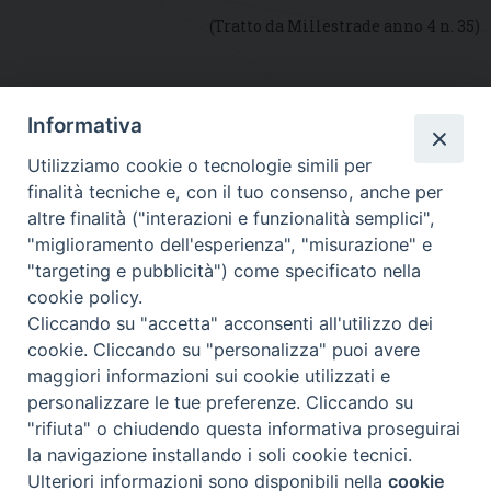
(Tratto da Millestrade anno 4 n. 35)
Informativa
DIOCESI SUBURBICARIA DI ALBANO
Utilizziamo cookie o tecnologie simili per
Contatti:
Tel.: 06.93268401 - Fax.: 06.9323844
finalità tecniche e, con il tuo consenso, anche per
E-mail:
curia@diocesidialbano.it
altre finalità ("interazioni e funzionalità semplici",
"miglioramento dell'esperienza", "misurazione" e
Orari:
dal Lunedì al Venerdì Ore: 9:00 - 13:00
"targeting e pubblicità") come specificato nella
cookie policy.
Orario ufficio Matrimoni:
Cliccando su "accetta" acconsenti all'utilizzo dei
Lunedì, Mercoledì e Venerdì, Ore 9:30 - 12:30
cookie. Cliccando su "personalizza" puoi avere
maggiori informazioni sui cookie utilizzati e
personalizzare le tue preferenze. Cliccando su
"rifiuta" o chiudendo questa informativa proseguirai
Diocesi Suburbicaria di Albano
la navigazione installando i soli cookie tecnici.
Copyright © 2021
Ulteriori informazioni sono disponibili nella
cookie
Preferenze Cookie