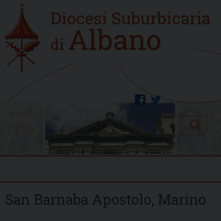
Skip
Home
to
new
content
facebook
twitter
Search
Menu
San Barnaba Apostolo, Marino