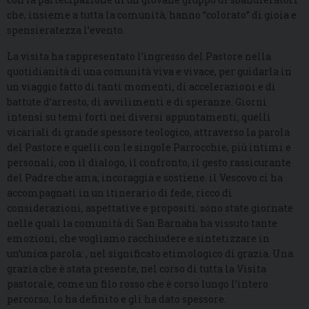
che, insieme a tutta la comunità, hanno “colorato” di gioia e
spensieratezza l’evento.
La visita ha rappresentato l’ingresso del Pastore nella
quotidianità di una comunità viva e vivace, per guidarla in
un viaggio fatto di tanti momenti, di accelerazioni e di
battute d’arresto, di avvilimenti e di speranze. Giorni
intensi su temi forti nei diversi appuntamenti, quelli
vicariali di grande spessore teologico, attraverso la parola
del Pastore e quelli con le singole Parrocchie, più intimi e
personali, con il dialogo, il confronto, il gesto rassicurante
del Padre che ama, incoraggia e sostiene. il Vescovo ci ha
accompagnati in un itinerario di fede, ricco di
considerazioni, aspettative e propositi. sono state giornate
nelle quali la comunità di San Barnaba ha vissuto tante
emozioni, che vogliamo racchiudere e sintetizzare in
un’unica parola: , nel significato etimologico di grazia. Una
grazia che è stata presente, nel corso di tutta la Visita
pastorale, come un filo rosso che è corso lungo l’intero
percorso, lo ha definito e gli ha dato spessore.