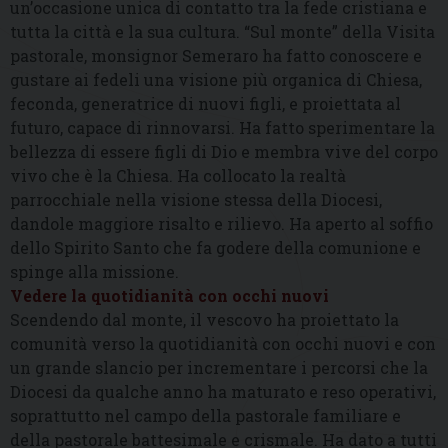
un’occasione unica di contatto tra la fede cristiana e
tutta la città e la sua cultura. “Sul monte” della Visita
pastorale, monsignor Semeraro ha fatto conoscere e
gustare ai fedeli una visione più organica di Chiesa,
feconda, generatrice di nuovi figli, e proiettata al
futuro, capace di rinnovarsi. Ha fatto sperimentare la
bellezza di essere figli di Dio e membra vive del corpo
vivo che è la Chiesa. Ha collocato la realtà
parrocchiale nella visione stessa della Diocesi,
dandole maggiore risalto e rilievo. Ha aperto al soffio
dello Spirito Santo che fa godere della comunione e
spinge alla missione.
Vedere la quotidianità con occhi nuovi
Scendendo dal monte, il vescovo ha proiettato la
comunità verso la quotidianità con occhi nuovi e con
un grande slancio per incrementare i percorsi che la
Diocesi da qualche anno ha maturato e reso operativi,
soprattutto nel campo della pastorale familiare e
della pastorale battesimale e crismale. Ha dato a tutti