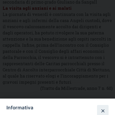
secondaria di primo grado Giuliano da Sangall
La visita agli anziani e ai malati
La giornata di venerdì è continuata con la visita agli
anziani e agli infermi della casa Angeli custodi, dove
il vescovo calorosamente accolto dai dirigenti e
dagli operatori, ha potuto rivolgere la sua paterna
attenzione e la sua benedizione agli ospiti raccolti in
cappella. Infine, prima dell’incontro con il Consiglio
pastorale e con il Consiglio degli affari economici
della Parrocchia, il vescovo si è intrattenuto con i
rappresentanti delle Caritas parrocchiali presso il
Centro di Ascolto interparrocchiale Città di Nettuno,
al quale ha riservato elogi e l’incoraggiamento per i
gravosi impegni presenti e futuri.
(Tratto da Millestrade, anno 7 n. 60)
Informativa
DIOCESI SUBURBICARIA DI ALBANO