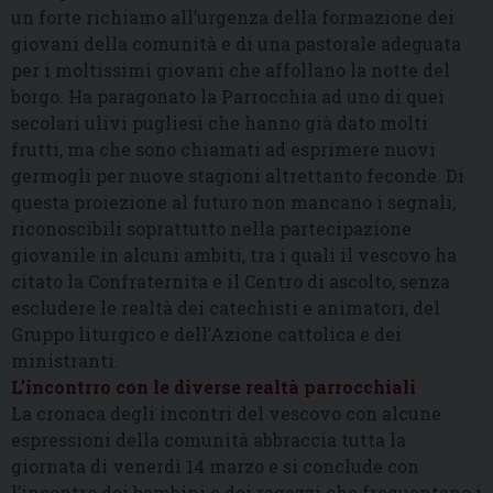
un forte richiamo all’urgenza della formazione dei
giovani della comunità e di una pastorale adeguata
per i moltissimi giovani che affollano la notte del
borgo. Ha paragonato la Parrocchia ad uno di quei
secolari ulivi pugliesi che hanno già dato molti
frutti, ma che sono chiamati ad esprimere nuovi
germogli per nuove stagioni altrettanto feconde. Di
questa proiezione al futuro non mancano i segnali,
riconoscibili soprattutto nella partecipazione
giovanile in alcuni ambiti, tra i quali il vescovo ha
citato la Confraternita e il Centro di ascolto, senza
escludere le realtà dei catechisti e animatori, del
Gruppo liturgico e dell’Azione cattolica e dei
ministranti.
L’incontrro con le diverse realtà parrocchiali
La cronaca degli incontri del vescovo con alcune
espressioni della comunità abbraccia tutta la
giornata di venerdì 14 marzo e si conclude con
l’incontro dei bambini e dei ragazzi che frequentano i