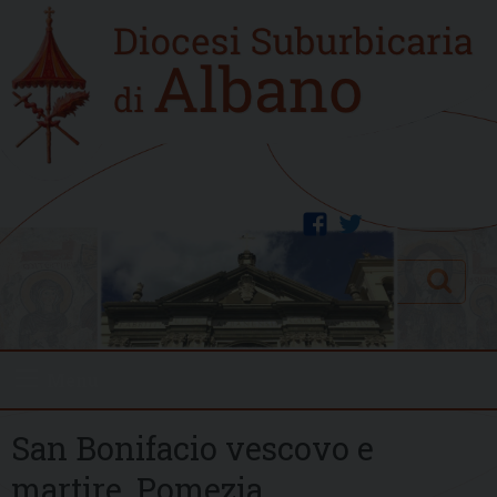
Skip
Home
to
new
content
facebook
twitter
Search
Menu
San Bonifacio vescovo e
martire, Pomezia