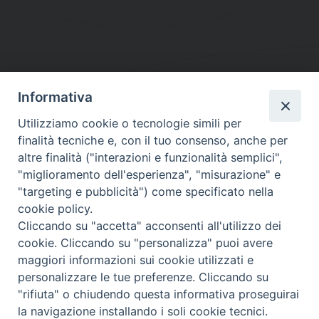
Informativa
DIOCESI SUBURBICARIA DI ALBANO
Utilizziamo cookie o tecnologie simili per
Contatti:
Tel.: 06.93268401 - Fax.: 06.9323844
finalità tecniche e, con il tuo consenso, anche per
E-mail:
curia@diocesidialbano.it
altre finalità ("interazioni e funzionalità semplici",
"miglioramento dell'esperienza", "misurazione" e
Orari:
dal Lunedì al Venerdì Ore: 9:00 - 13:00
"targeting e pubblicità") come specificato nella
cookie policy.
Orario ufficio Matrimoni:
Cliccando su "accetta" acconsenti all'utilizzo dei
Lunedì, Mercoledì e Venerdì, Ore 9:30 - 12:30
cookie. Cliccando su "personalizza" puoi avere
maggiori informazioni sui cookie utilizzati e
personalizzare le tue preferenze. Cliccando su
"rifiuta" o chiudendo questa informativa proseguirai
Diocesi Suburbicaria di Albano
la navigazione installando i soli cookie tecnici.
Copyright © 2021