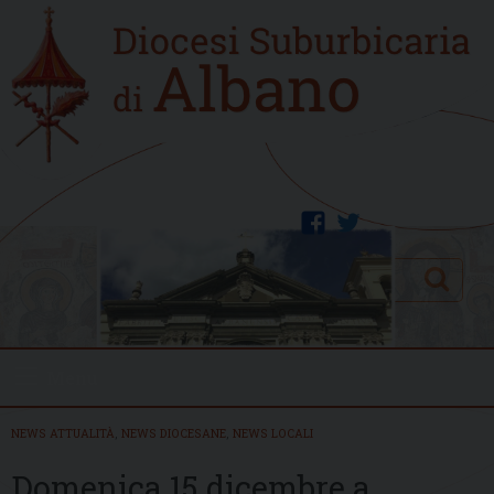
Skip
Home
to
new
content
facebook
twitter
Search
Menu
NEWS ATTUALITÀ
,
NEWS DIOCESANE
,
NEWS LOCALI
Domenica 15 dicembre a