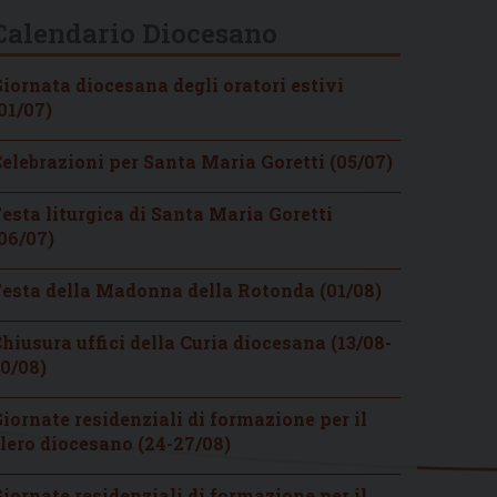
Calendario Diocesano
iornata diocesana degli oratori estivi
01/07)
elebrazioni per Santa Maria Goretti (05/07)
esta liturgica di Santa Maria Goretti
06/07)
esta della Madonna della Rotonda (01/08)
hiusura uffici della Curia diocesana (13/08-
0/08)
iornate residenziali di formazione per il
lero diocesano (24-27/08)
iornate residenziali di formazione per il