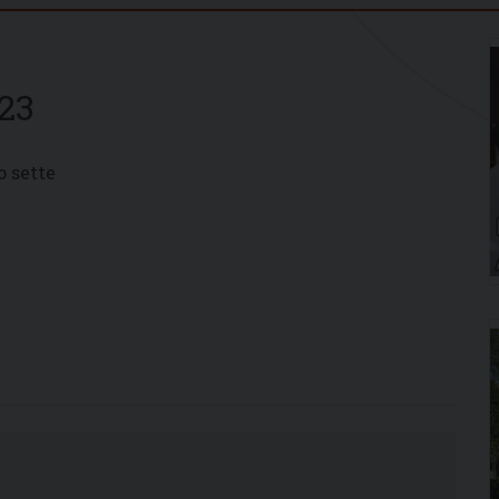
23
o sette