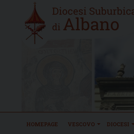
Skip
Home
to
new
content
HOMEPAGE
VESCOVO
DIOCESI