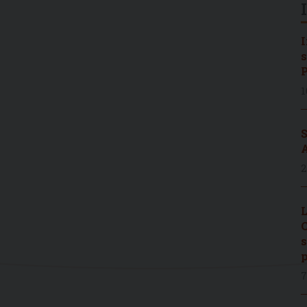
I
s
P
1
S
A
2
L
C
s
p
7