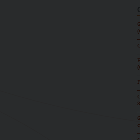
G
(
C
F
(
F
C
3
G
c
G