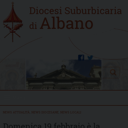
Skip
Home
to
new
content
facebook
twitter
Search
Menu
NEWS ATTUALITÀ
,
NEWS DIOCESANE
,
NEWS LOCALI
Domenica 19 febbraio è la