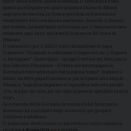
cuore” della nostra Chiesa diocesana. Il Seminario è uno
spazio privilegiato nel quale la nostra Chiesa di Albano
esprime ed esercita, in forma specifica, la dimensione
vocazionale della sua azione pastorale». Secondo il decreto
del vescovo, da quest’anno la Giornata per il Seminario sarà
celebrata, ogni anno, nella terza domenica del mese di
febbraio.
Il tema scelto per il 2023 è tratto da una frase di papa
Francesco: “Chiamati a realizzare il sogno con cui il Signore
ci ha sognato”. «Quest’anno – spiega il rettore del Seminario
don Gabriele D’Annibale – il tema che accompagna la
Giornata è contraddistinto dalla parola “sogno”. Sognare il
futuro, ha detto papa Francesco ai partecipanti alla Gmg di
Panama, “significa imparare a rispondere non solo perché
vivo, ma per chi vivo, per chi vale la pena di spendere la mia
vita”».
In occasione della Giornata, la comunità del Seminario
diocesano ha realizzato degli strumenti per pregare,
riflettere e celebrare.
Il materiale, da utilizzare in parrocchia e nelle comunità
religiose
è disponibile
qui
e prevede: