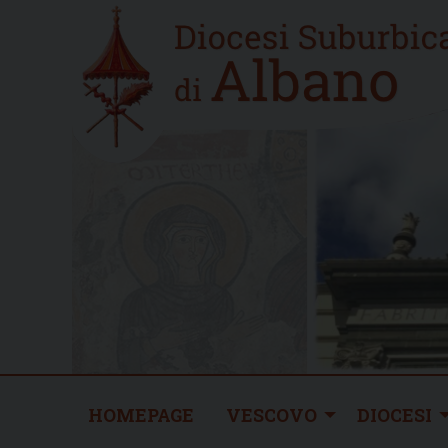
Skip
Home
to
new
content
HOMEPAGE
VESCOVO
DIOCESI