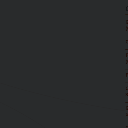
G
(
C
F
(
F
C
3
G
c
G