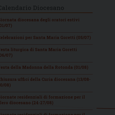
Calendario Diocesano
iornata diocesana degli oratori estivi
01/07)
elebrazioni per Santa Maria Goretti (05/07)
esta liturgica di Santa Maria Goretti
06/07)
esta della Madonna della Rotonda (01/08)
hiusura uffici della Curia diocesana (13/08-
0/08)
iornate residenziali di formazione per il
lero diocesano (24-27/08)
iornate residenziali di formazione per il