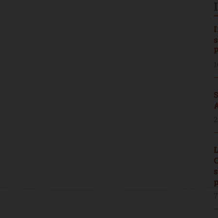
I
s
P
1
S
A
2
L
C
s
p
7