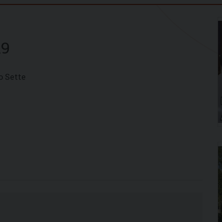
19
o Sette