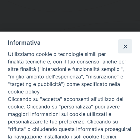
Informativa
DIOCESI SUBURBICARIA DI ALBANO
Utilizziamo cookie o tecnologie simili per
Contatti:
Tel.: 06.93268401 - Fax.: 06.9323844
finalità tecniche e, con il tuo consenso, anche per
E-mail:
curia@diocesidialbano.it
altre finalità ("interazioni e funzionalità semplici",
"miglioramento dell'esperienza", "misurazione" e
Orari:
dal Lunedì al Venerdì Ore: 9:00 - 13:00
"targeting e pubblicità") come specificato nella
cookie policy.
Orario ufficio Matrimoni:
Cliccando su "accetta" acconsenti all'utilizzo dei
Lunedì, Mercoledì e Venerdì, Ore 9:30 - 12:30
cookie. Cliccando su "personalizza" puoi avere
maggiori informazioni sui cookie utilizzati e
personalizzare le tue preferenze. Cliccando su
"rifiuta" o chiudendo questa informativa proseguirai
Diocesi Suburbicaria di Albano
la navigazione installando i soli cookie tecnici.
Copyright © 2021