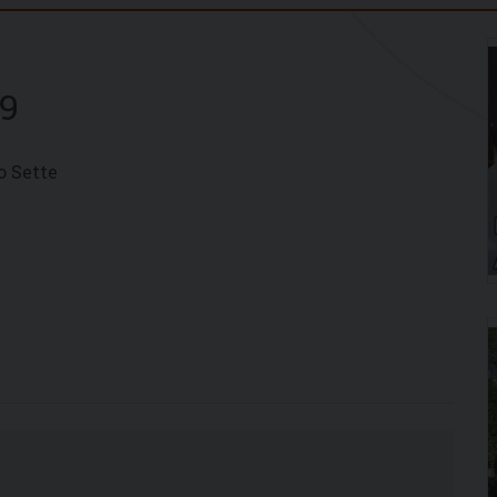
19
o Sette