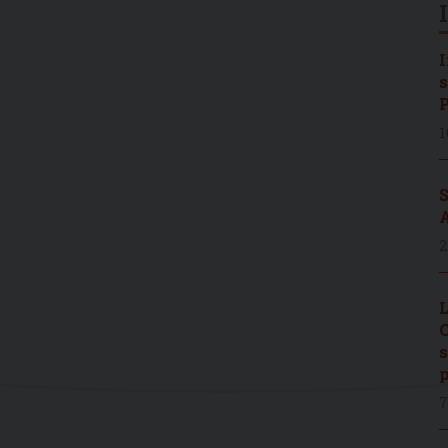
I
s
P
1
S
A
2
L
C
s
p
7