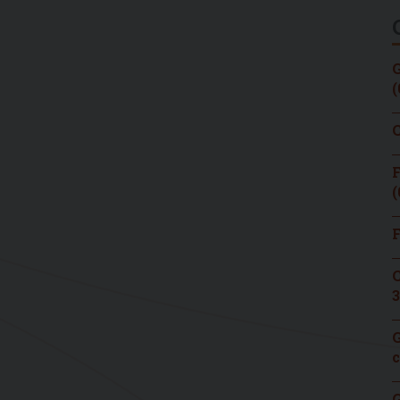
G
(
C
F
(
F
C
3
G
c
G