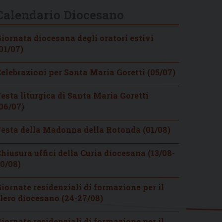
Calendario Diocesano
iornata diocesana degli oratori estivi
01/07)
elebrazioni per Santa Maria Goretti (05/07)
esta liturgica di Santa Maria Goretti
06/07)
esta della Madonna della Rotonda (01/08)
hiusura uffici della Curia diocesana (13/08-
0/08)
iornate residenziali di formazione per il
lero diocesano (24-27/08)
iornate residenziali di formazione per il