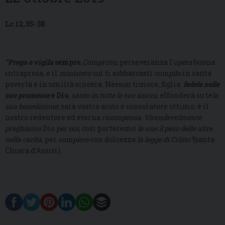
Lc 12,35-38
“Prega e vigila
sempre.
Compi
con perseveranza l’
opera
buona
intrapresa, e il
ministero
cui ti sobbarcasti
compilo
in santa
povertà e in umiltà sincera. Nessun timore, figlia:
fedele nelle
sue promesse
è Dio
,
santo in tutte le sue azioni,
effonderà su te
la
sua benedizione
; sarà vostro aiuto e consolatore ottimo; è il
nostro redentore ed eterna
ricompensa
.
Vicendevolmente
preghiamo
Dio
per noi,
così porteremo
le une il peso delle altre
nella carità
, per
compiere
con dolcezza
la legge di Cristo”
(santa
Chiara d’Assisi).