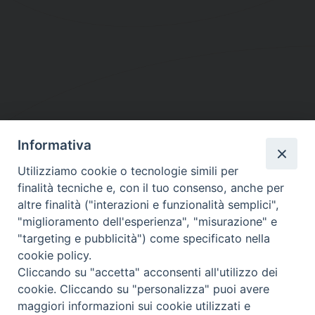
Informativa
DIOCESI SUBURBICARIA DI ALBANO
Utilizziamo cookie o tecnologie simili per
Contatti:
Tel.: 06.93268401 - Fax.: 06.9323844
finalità tecniche e, con il tuo consenso, anche per
E-mail:
curia@diocesidialbano.it
altre finalità ("interazioni e funzionalità semplici",
"miglioramento dell'esperienza", "misurazione" e
Orari:
dal Lunedì al Venerdì Ore: 9:00 - 13:00
"targeting e pubblicità") come specificato nella
cookie policy.
Orario ufficio Matrimoni:
Cliccando su "accetta" acconsenti all'utilizzo dei
Lunedì, Mercoledì e Venerdì, Ore 9:30 - 12:30
cookie. Cliccando su "personalizza" puoi avere
maggiori informazioni sui cookie utilizzati e