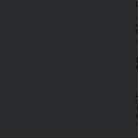
I
s
P
1
S
A
2
L
C
s
p
7