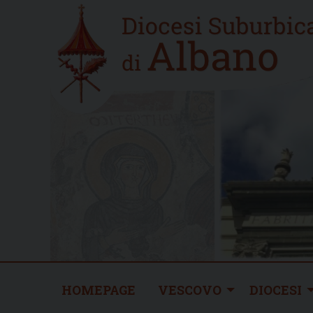
Skip
Home
to
new
content
HOMEPAGE
VESCOVO
DIOCESI