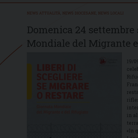
NEWS ATTUALITÀ
,
NEWS DIOCESANE
,
NEWS LOCALI
Domenica 24 settembre s
Mondiale del Migrante e
19/0
cele
Rifu
Fran
rest
rifl
inte
in a
terra
«In 