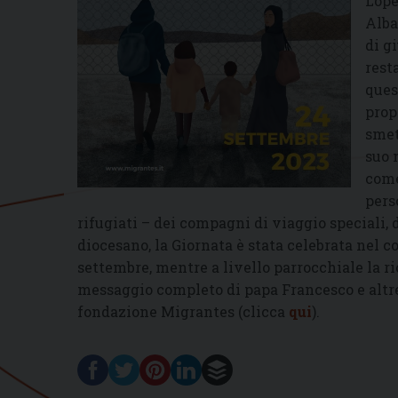
Lope
Alba
di gi
rest
ques
prop
smet
suo 
come
pers
rifugiati – dei compagni di viaggio speciali, d
diocesano, la Giornata è stata celebrata nel c
settembre, mentre a livello parrocchiale la r
messaggio completo di papa Francesco e altre i
fondazione Migrantes (clicca
qui
).