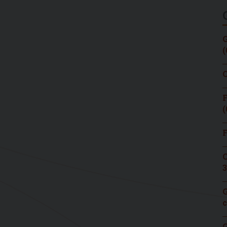
G
(
C
F
(
F
C
3
G
c
G