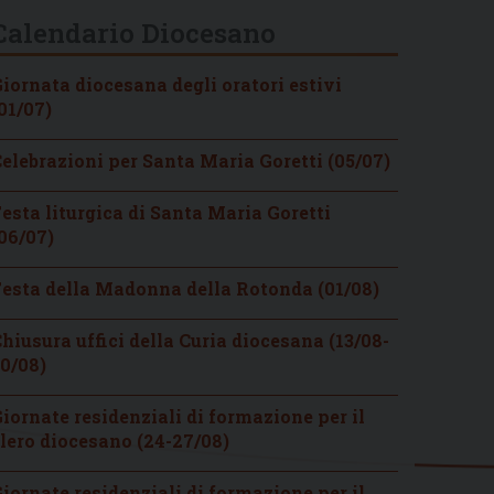
Calendario Diocesano
iornata diocesana degli oratori estivi
01/07)
elebrazioni per Santa Maria Goretti (05/07)
esta liturgica di Santa Maria Goretti
06/07)
esta della Madonna della Rotonda (01/08)
hiusura uffici della Curia diocesana (13/08-
0/08)
iornate residenziali di formazione per il
lero diocesano (24-27/08)
iornate residenziali di formazione per il