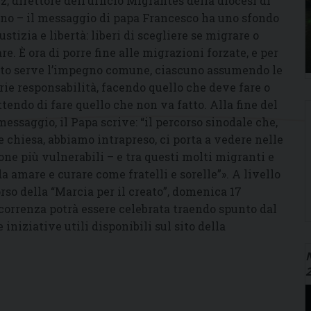
z, direttore dell’ufficio Migrantes della diocesi di
no – il messaggio di papa Francesco ha uno sfondo
ustizia e libertà: liberi di scegliere se migrare o
are. È ora di porre fine alle migrazioni forzate, e per
to serve l’impegno comune, ciascuno assumendo le
rie responsabilità, facendo quello che deve fare o
tendo di fare quello che non va fatto. Alla fine del
messaggio, il Papa scrive: “il percorso sinodale che,
 chiesa, abbiamo intrapreso, ci porta a vedere nelle
one più vulnerabili – e tra questi molti migranti e
a amare e curare come fratelli e sorelle”». A livello
orso della “Marcia per il creato”, domenica 17
icorrenza potrà essere celebrata traendo spunto dal
niziative utili disponibili sul sito della
N