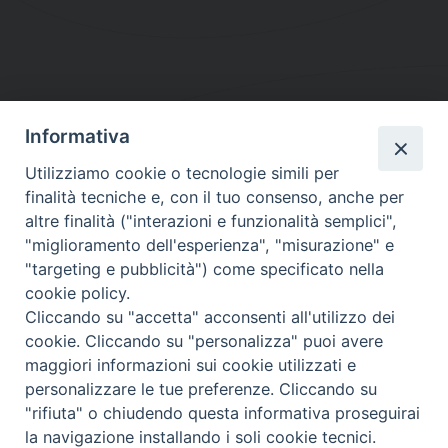
Informativa
DIOCESI SUBURBICARIA DI ALBANO
Utilizziamo cookie o tecnologie simili per
Contatti:
Tel.: 06.93268401 - Fax.: 06.9323844
finalità tecniche e, con il tuo consenso, anche per
E-mail:
curia@diocesidialbano.it
altre finalità ("interazioni e funzionalità semplici",
"miglioramento dell'esperienza", "misurazione" e
Orari:
dal Lunedì al Venerdì Ore: 9:00 - 13:00
"targeting e pubblicità") come specificato nella
cookie policy.
Orario ufficio Matrimoni:
Cliccando su "accetta" acconsenti all'utilizzo dei
Lunedì, Mercoledì e Venerdì, Ore 9:30 - 12:30
cookie. Cliccando su "personalizza" puoi avere
maggiori informazioni sui cookie utilizzati e
personalizzare le tue preferenze. Cliccando su
"rifiuta" o chiudendo questa informativa proseguirai
Diocesi Suburbicaria di Albano
la navigazione installando i soli cookie tecnici.
Copyright © 2021