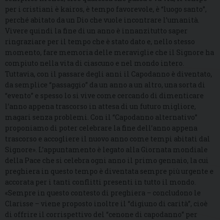
per i cristiani è kairos, è tempo favorevole, è “luogo santo”,
perché abitato da un Dio che vuole incontrare l’umanità.
Vivere quindi la fine di un anno è innanzitutto saper
ringraziare per il tempo che è stato dato e, nello stesso
momento, fare memoria delle meraviglie che il Signore ha
compiuto nella vita di ciascuno e nel mondo intero.
Tuttavia, con il passare degli anni il Capodanno è diventato,
da semplice “passaggio” da un anno a un altro, una sorta di
“evento” e spesso lo si vive come cercando di dimenticare
l’anno appena trascorso in attesa di un futuro migliore,
magari senza problemi. Con il “Capodanno alternativo”
proponiamo di poter celebrare la fine dell’anno appena
trascorso e accogliere il nuovo anno come tempi abitati dal
Signore». L’appuntamento è legato alla Giornata mondiale
della Pace che si celebra ogni anno il primo gennaio, la cui
preghiera in questo tempo è diventata sempre più urgente e
accorata per i tanti conflitti presenti in tutto il mondo.
«Sempre in questo contesto di preghiera – concludono le
Clarisse – viene proposto inoltre il “digiuno di carità”, cioè
di offrire il corrispettivo del “cenone di capodanno” per