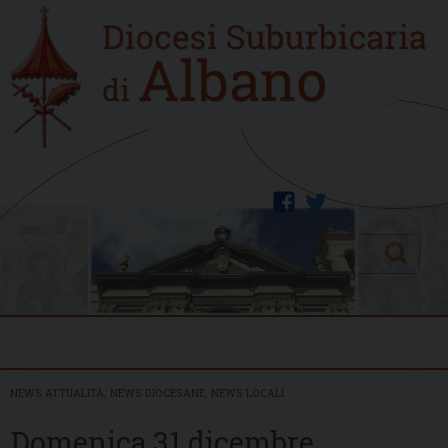
Skip
Home
to
new
content
facebook
twitter
Search
Menu
NEWS ATTUALITÀ
,
NEWS DIOCESANE
,
NEWS LOCALI
Domenica 31 dicembre